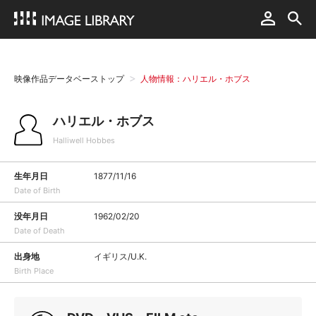
映像作品データベーストップ
人物情報：ハリエル・ホブス
ハリエル・ホブス
Halliwell Hobbes
生年月日
1877/11/16
Date of Birth
没年月日
1962/02/20
Date of Death
出身地
イギリス/U.K.
Birth Place