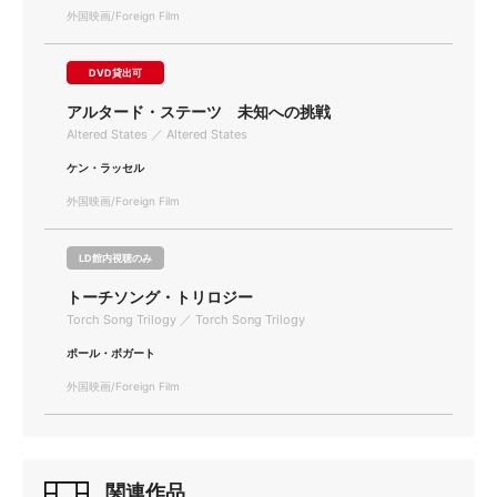
外国映画/Foreign Film
DVD貸出可
アルタード・ステーツ 未知への挑戦
Altered States ／ Altered States
ケン・ラッセル
外国映画/Foreign Film
LD館内視聴のみ
トーチソング・トリロジー
Torch Song Trilogy ／ Torch Song Trilogy
ポール・ボガート
外国映画/Foreign Film
関連作品