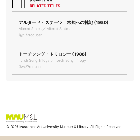
RELATED TITLES
アルタード・ステーツ 未知への挑戦 (1980)
Altered States ／ Altered States
製作/Producer
トーチソング・トリロジー (1988)
Torch Song Trilogy ／ Torch Song Trilogy
製作/Producer
© 2026 Musashino Art University Museum & Library. All Rights Reserved.