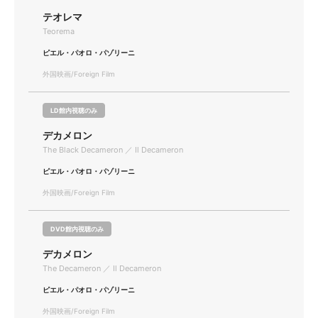
テオレマ
Teorema
ピエル・パオロ・パゾリーニ
外国映画/Foreign Film
LD館内視聴のみ
デカメロン
The Black Decameron ／ Il Decameron
ピエル・パオロ・パゾリーニ
外国映画/Foreign Film
DVD館内視聴のみ
デカメロン
The Decameron ／ Il Decameron
ピエル・パオロ・パゾリーニ
外国映画/Foreign Film