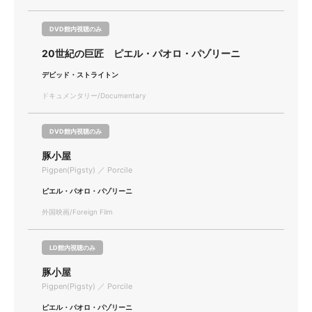
DVD館内視聴のみ
20世紀の巨匠 ピエル・パオロ・パゾリーニ
デビッド・ストライトン
ドキュメンタリー/Documentary
DVD館内視聴のみ
豚小屋
Pigpen(Pigsty) ／ Porcile
ピエル・パオロ・パゾリーニ
外国映画/Foreign Film
LD館内視聴のみ
豚小屋
Pigpen(Pigsty) ／ Porcile
ピエル・パオロ・パゾリーニ