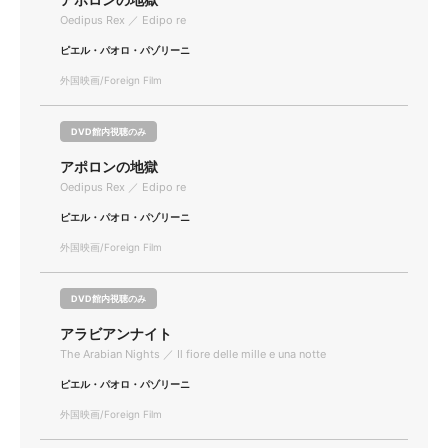
Oedipus Rex ／ Edipo re
ピエル・パオロ・パゾリーニ
外国映画/Foreign Film
DVD館内視聴のみ
アポロンの地獄
Oedipus Rex ／ Edipo re
ピエル・パオロ・パゾリーニ
外国映画/Foreign Film
DVD館内視聴のみ
アラビアンナイト
The Arabian Nights ／ Il fiore delle mille e una notte
ピエル・パオロ・パゾリーニ
外国映画/Foreign Film