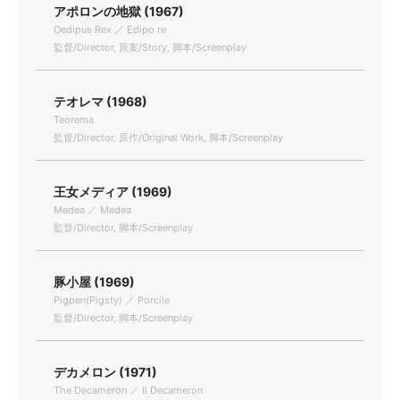
アポロンの地獄 (1967)
Oedipus Rex ／ Edipo re
監督/Director, 原案/Story, 脚本/Screenplay
テオレマ (1968)
Teorema
監督/Director, 原作/Original Work, 脚本/Screenplay
王女メディア (1969)
Medea ／ Medea
監督/Director, 脚本/Screenplay
豚小屋 (1969)
Pigpen(Pigsty) ／ Porcile
監督/Director, 脚本/Screenplay
デカメロン (1971)
The Decameron ／ Il Decameron