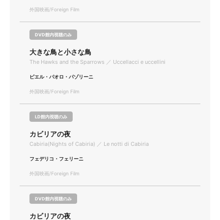
外国映画/Foreign Film
DVD館内視聴のみ
大きな鳥と小さな鳥
The Hawks and the Sparrows ／ Uccellacci e uccellini
ピエル・パオロ・パゾリーニ
外国映画/Foreign Film
LD館内視聴のみ
カビリアの夜
Cabiria(Nights of Cabiria) ／ Le notti di Cabiria
フェデリコ・フェリーニ
外国映画/Foreign Film
DVD館内視聴のみ
カビリアの夜