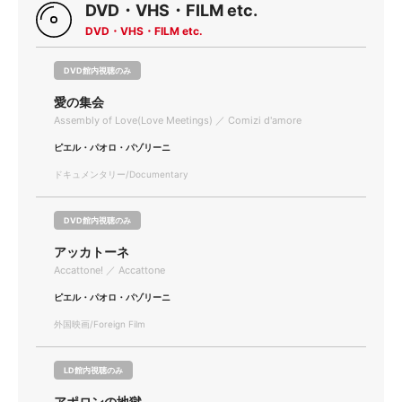
DVD・VHS・FILM etc.
DVD・VHS・FILM etc.
DVD館内視聴のみ
愛の集会
Assembly of Love(Love Meetings) ／ Comizi d'amore
ピエル・パオロ・パゾリーニ
ドキュメンタリー/Documentary
DVD館内視聴のみ
アッカトーネ
Accattone! ／ Accattone
ピエル・パオロ・パゾリーニ
外国映画/Foreign Film
LD館内視聴のみ
アポロンの地獄