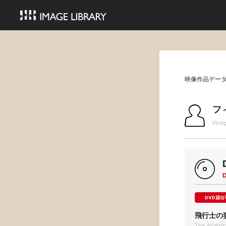
映像作品デー
フ
Phil
DVD貸出
飛行士の
The Aviator