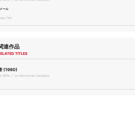
メール
gn Film
関連作品
ELATED TITLES
(1980)
's Wife ／ La femme de l'aviateur