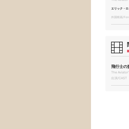
エリック・ロ
外国映画/Forei
R
飛行士の妻 
The Aviator
出演/CAST