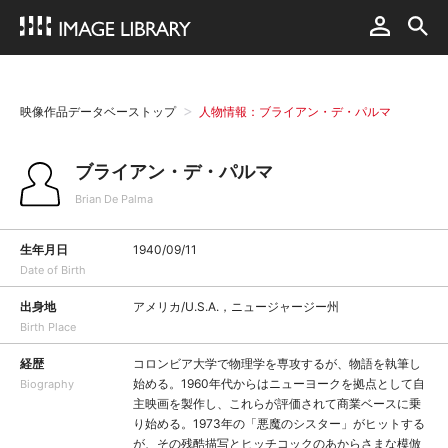
映像作品データベーストップ
人物情報：ブライアン・デ・パルマ
ブライアン・デ・パルマ
Brian De Palma
生年月日
1940/09/11
Date of Birth
出身地
アメリカ/U.S.A.，ニュージャージー州
Birth Place
経歴
コロンビア大学で物理学を専攻するが、物語を執筆し
始める。1960年代からはニューヨークを拠点として自
Biography
主映画を製作し、これらが評価されて商業ベースに乗
り始める。1973年の「悪魔のシスター」がヒットする
が、その残酷描写とヒッチコックのあからさまな模倣