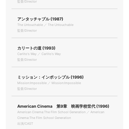
監督/Director
アンタッチャブル (1987)
The Untouchable ／ The Untouchable
監督/Director
カリートの道 (1993)
Carlito's Way ／ Carlito's Way
監督/Director
ミッション：インポッシブル (1996)
Mission:Impossible ／ Mission:Impossible
監督/Director
American Cinema 第9章 映画学校世代 (1996)
American Cinema:The Film School Generation ／ American
Cinema:The Film School Generation
出演/CAST