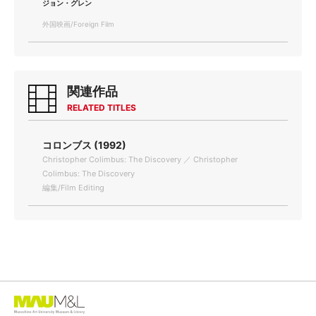
ジョン・グレン
外国映画/Foreign Film
関連作品
RELATED TITLES
コロンブス (1992)
Christopher Colimbus: The Discovery ／ Christopher
Colimbus: The Discovery
編集/Film Editing