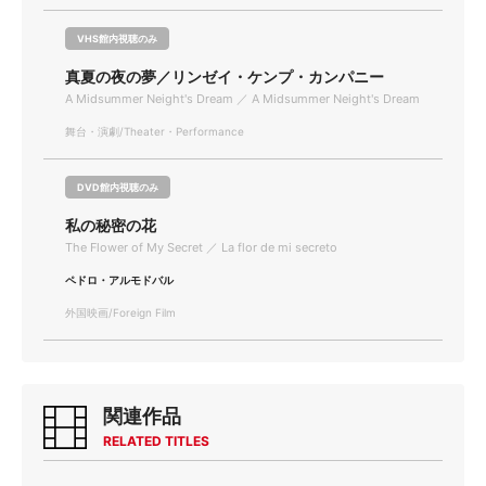
VHS館内視聴のみ
真夏の夜の夢／リンゼイ・ケンプ・カンパニー
A Midsummer Neight's Dream ／ A Midsummer Neight's Dream
舞台・演劇/Theater・Performance
DVD館内視聴のみ
私の秘密の花
The Flower of My Secret ／ La flor de mi secreto
ペドロ・アルモドバル
外国映画/Foreign Film
関連作品
RELATED TITLES