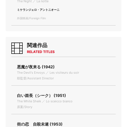
The Night ／ La notte
ミケランジェロ・アントニオーニ
外国映画/Foreign Film
関連作品
RELATED TITLES
悪魔が夜来る (1942)
The Devil's Envoys ／ Les visiteurs du soir
助監督/Assistant Director
白い酋長（シーク） (1951)
The White Sheik ／ Lo sceicco bianco
原案/Story
街の恋 自殺未遂 (1953)