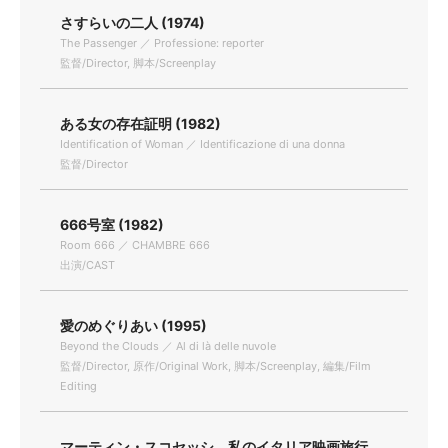
さすらいの二人 (1974)
The Passenger ／ Professione: reporter
監督/Director, 脚本/Screenplay
ある女の存在証明 (1982)
Identification of Woman ／ Identificazione di una donna
監督/Director
666号室 (1982)
Room 666 ／ CHAMBRE 666
出演/CAST
愛のめぐりあい (1995)
Beyond the Clouds ／ Al di là delle nuvole
監督/Director, 原作/Original Work, 脚本/Screenplay, 編集/Film
Editing
マーティン・スコセッシ 私のイタリア映画旅行