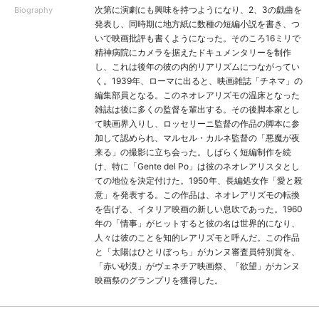
次第に演劇にも興味を持つようになり、2、3の戯曲を
Biography
発表し、同時期に地方紙に数種の短編小説を書き、つ
いで映画批評も書くようになった。そのころ16ミリで
精神病院にカメラを据えたドキュメンタリーを制作
し、これは後年の彼の内的リアリズムにつながってい
く。1939年、ローマに出ると、映画雑誌「チネマ」の
編集部員となる。このネオレアリズモの温床となった
雑誌は後に多くの監督を輩出する。その後脚本家とし
て映画界入りし、ロッセリーニ監督の作品の脚本に参
加して認められ、マルセル・カルネ監督の「悪魔が夜
来る」の撮影に立ち会った。しばらく短編制作を続
け、特に「Gente del Po」は彼のネオレアリスタとし
ての地位を決定付けた。1950年、長編処女作「愛と殺
意」を発表する。この作品は、ネオレアリズモの転換
を告げる、イタリア映画の新しい息吹であった。1960
年の「情事」がヒットすると彼の名は世界的になり、
人々は彼のことを知的レアリズモと呼んだ。この作品
と「太陽はひとりぼっち」がカンヌ審査員特別賞を、
「赤い砂漠」がヴェネチア映画祭、「欲望」がカンヌ
映画祭のグランプリを獲得した。