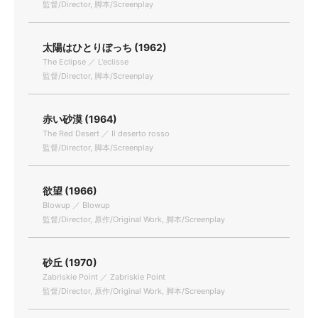
監督/Director, 脚本/Screenplay
太陽はひとりぼっち (1962)
The Eclipse ／ L'eclisse
監督/Director, 脚本/Screenplay
赤い砂漠 (1964)
The Red Desert ／ Il deserto rosso
監督/Director, 脚本/Screenplay
欲望 (1966)
Blowup ／ Blowup
監督/Director, 原作/Original Work, 脚本/Screenplay
砂丘 (1970)
Zabriskie Point ／ Zabriskie Point
監督/Director, 原作/Original Work, 脚本/Screenplay