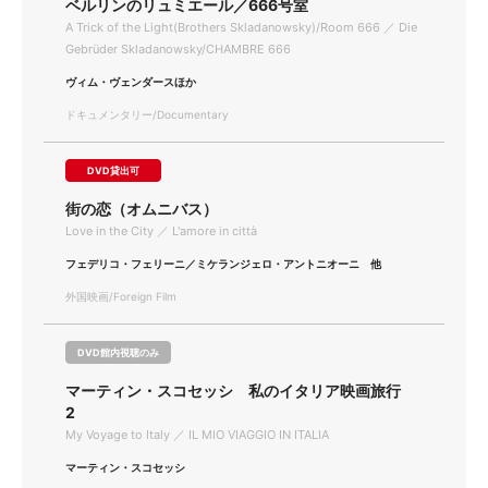
ベルリンのリュミエール／666号室
A Trick of the Light(Brothers Skladanowsky)/Room 666 ／ Die
Gebrüder Skladanowsky/CHAMBRE 666
ヴィム・ヴェンダースほか
ドキュメンタリー/Documentary
DVD貸出可
街の恋（オムニバス）
Love in the City ／ L'amore in città
フェデリコ・フェリーニ／ミケランジェロ・アントニオーニ 他
外国映画/Foreign Film
DVD館内視聴のみ
マーティン・スコセッシ 私のイタリア映画旅行
2
My Voyage to Italy ／ IL MIO VIAGGIO IN ITALIA
マーティン・スコセッシ