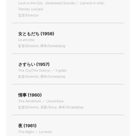
Love in the City : Attempted Suicide ／ L'amore in città :
Tentato suicidio
監督/Director
女ともだち (1956)
Le amiche
監督/Director, 脚本/Screenplay
さすらい (1957)
The Cry(The Outcry) ／ Il grido
監督/Director, 脚本/Screenplay
情事 (1960)
The Adventure ／ L'avventura
監督/Director, 原案/Story, 脚本/Screenplay
夜 (1961)
The Night ／ La notte