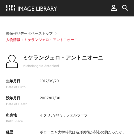
映像作品データベーストップ
人物情報：ミケランジェロ・アントニオーニ
ミケランジェロ・アントニオーニ
Michelangelo Antonioni
生年月日
1912/09/29
Date of Birth
没年月日
2007/07/30
Date of Death
出身地
イタリア/Italy，フェルラーラ
Birth Place
経歴
ボローニャ大学時代は造形美術が関心の的だったが、