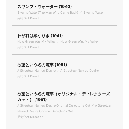
スワンプ・ウォーター (1940)
Swamp Water(The Man Who Came Back) ／ Swamp Water
美術/Art Direction
わが谷は緑なりき (1941)
How Green Was My Valley ／ How Green Was My Valley
美術/Art Direction
欲望という名の電車 (1951)
A Streetcar Named Desire ／ A Streetcar Named Desire
美術/Art Direction
欲望という名の電車（オリジナル・ディレクターズ
カット） (1951)
A Streetcar Named Desire Original Derector's Cut ／ A Streetcar
Named Desire Original Derector's Cut
美術/Art Direction