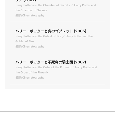
Harry Potter and the Chamber of Secrets ／ Harry Potter and
the Chamber of Secrets
撮影/Cinematography
ハリー・ポッターと炎のゴブレット (2005)
Harry Potter and the Goblet of Fire ／ Harry Potter and the
Goblet of Fire
撮影/Cinematography
ハリー・ポッターと不死鳥の騎士団 (2007)
Harry Potter and the Order of the Phoenix ／ Harry Potter and
the Order of the Phoenix
撮影/Cinematography