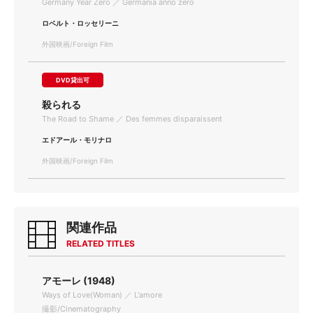
Germany Year Zero ／ Germania anno zero
ロベルト・ロッセリーニ
外国映画/Foreign Film
DVD貸出可
殺られる
The Road to Shame ／ Des femmes disparaissent
エドアール・モリナロ
外国映画/Foreign Film
関連作品
RELATED TITLES
アモーレ (1948)
Ways of Love(Woman) ／ L'amore
撮影/Cinematography