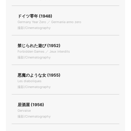
ドイツ零年 (1948)
Germany Year Zero ／ Germania anno zero
撮影/Cinematography
禁じられた遊び (1952)
Forbidden Games ／ Jeux interdits
撮影/Cinematography
悪魔のような女 (1955)
Les diaboliques
撮影/Cinematography
居酒屋 (1956)
Gervaise
撮影/Cinematography