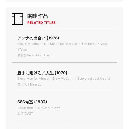
関連作品
RELATED TITLES
アンナの出会い (1978)
Anna's Meetings (The Meetings of Anna) ／ Les Rendez-vous
d'Anna
助監督/Assistant Director
勝手に逃げろ／人生 (1979)
Every Man for Himself (Slow Motion) ／ Sauve qui peut (la vie)
美術/Art Direction
666号室 (1982)
Room 666 ／ CHAMBRE 666
出演/CAST