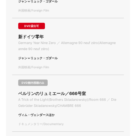
ジャン＝リュック・ゴダール
外国映画/Foreign Film
DVD貸出可
新ドイツ零年
Germany Year Nine Zero ／ Allemagne 90 neuf zéro(Allemagne
année 90 neuf zéro)
ジャン＝リュック・ゴダール
外国映画/Foreign Film
DVD館内視聴のみ
ベルリンのリュミエール／666号室
A Trick of the Light(Brothers Skladanowsky)/Room 666 ／ Die
Gebrüder Skladanowsky/CHAMBRE 666
ヴィム・ヴェンダースほか
ドキュメンタリー/Documentary