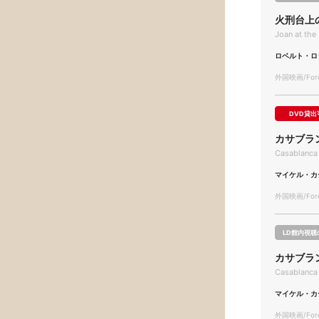
火刑台上
Joan at the
ロベルト・ロ
外国映画/Forei
DVD貸出
カサブラ
Casablanca
マイケル・カ
外国映画/Forei
LD館内視聴
カサブラ
Casablanca
マイケル・カ
外国映画/Forei