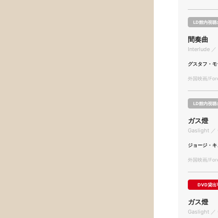
LD館内視聴
間奏曲
Interlude ／
グスタフ・モ
外国映画/Forei
LD館内視聴
ガス燈
Gaslight ／ 
ジョージ・キ
外国映画/Forei
DVD貸出
ガス燈
Gaslight ／ 