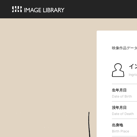
映像作品デー
イ
Ingr
生年月日
Date of Birth
没年月日
Date of Death
出身地
Birth Place