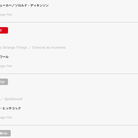
ューカー／ソロルド・ディキンソン
gn Film
可
es Strange Things ／ Elena et les hommes
ワール
gn Film
のみ
 ／ Spellbound
・ヒッチコック
gn Film
聴のみ