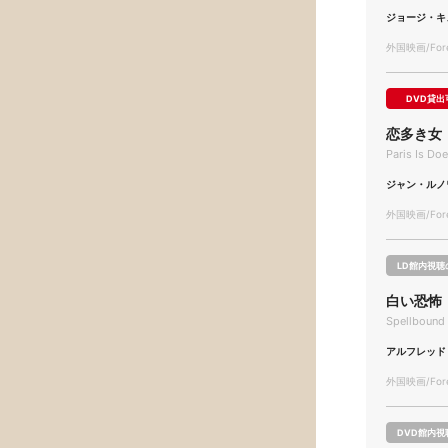
ジョージ・キ
外国映画/Forei
DVD貸出
恋多き女
Paris Is Do
ジャン・ルノ
外国映画/Forei
LD館内視聴
白い恐怖
Spellbound
アルフレッド
外国映画/Forei
DVD館内視