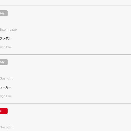
のみ
 Intermezzo
ランデル
gn Film
のみ
Gaslight
ューカー
gn Film
可
Gaslight