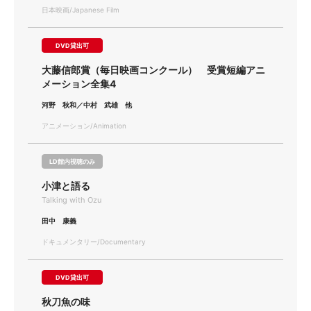
日本映画/Japanese Film
DVD貸出可
大藤信郎賞（毎日映画コンクール） 受賞短編アニ
メーション全集4
河野 秋和／中村 武雄 他
アニメーション/Animation
LD館内視聴のみ
小津と語る
Talking with Ozu
田中 康義
ドキュメンタリー/Documentary
DVD貸出可
秋刀魚の味