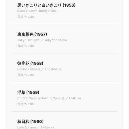
黒いきこりと白いきこり (1956)
Kuroi kikorito shiroi kikori
音楽/Music
東京暮色 (1957)
Tokyo Twilight ／ Tokyoboshoku
音楽/Music
彼岸花 (1958)
Equinox Flower ／ Higanbana
音楽/Music
浮草 (1959)
Drifting Weeds(Floating Weeds) ／ Ukikusa
音楽/Music
秋日和 (1960)
Late Autumn ／ Akibiyori