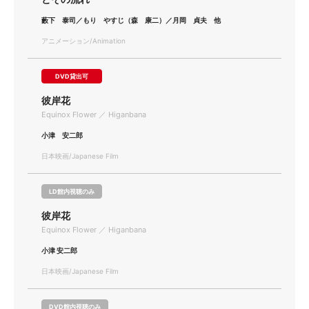
藪下 泰司／もり やすじ（森 康二）／月岡 貞夫 他
アニメーション/Animation
DVD貸出可
彼岸花
Equinox Flower ／ Higanbana
小津 安二郎
日本映画/Japanese Film
LD館内視聴のみ
彼岸花
Equinox Flower ／ Higanbana
小津 安二郎
日本映画/Japanese Film
DVD館内視聴のみ