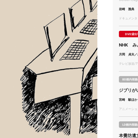
岩崎 雅典
ドキュメンタリー
DVD貸出
NHK み
月岡 貞夫／
テレビ放送/TV
BD館内視聴
ジブリがい
宮崎 駿ほか
アニメーション/
LD館内視聴
本覺坊遺