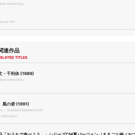
bun sennorikyu
nese Film
関連作品
ELATED TITLES
・千利休 (1989)
bun sennorikyu
風の砦 (1991)
le ／ Inuwashi kazenotoride
arration
品「おうちで食べよう。」シリーズCM夏バージョン（ままごと編／お