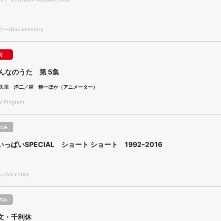
/Documentary
可
んなのうた 第 5集
久里 洋二／林 静一ほか（アニメーター）
 Program
のみ
っぱいSPECIAL ショート ショート 1992-2016
Animation
のみ
文・千利休