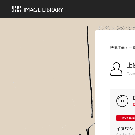
映像作品デー
上
Tsun
DVD貸出
イヌワシ
Golden Eag