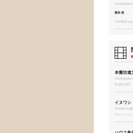
Honkakuboi
熊井 啓
日本映画/Japa
R
本覺坊遺文
Honkakuboi
出演/CAST
イヌワシ 
Golden Eag
ナレーション/N
ハウス食