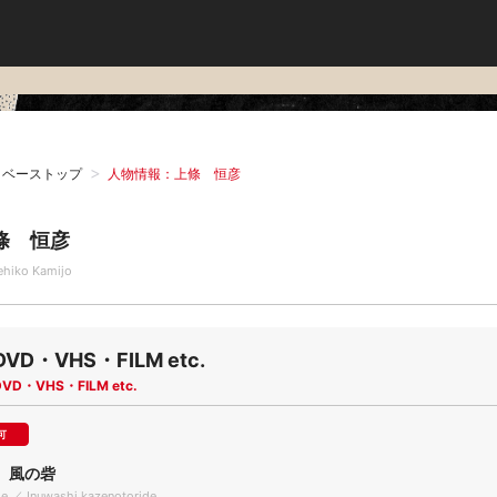
タベーストップ
人物情報：上條 恒彦
條 恒彦
ehiko Kamijo
DVD・VHS・FILM etc.
DVD・VHS・FILM etc.
可
 風の砦
le ／ Inuwashi kazenotoride