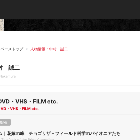
タベーストップ
人物情報：中村 誠二
村 誠二
i Nakamura
DVD・VHS・FILM etc.
DVD・VHS・FILM etc.
聴のみ
ム｜花嫁の峰 チョゴリザ－フィールド科学のパイオニアたち
 The Peak of the Bride,Chogolisa