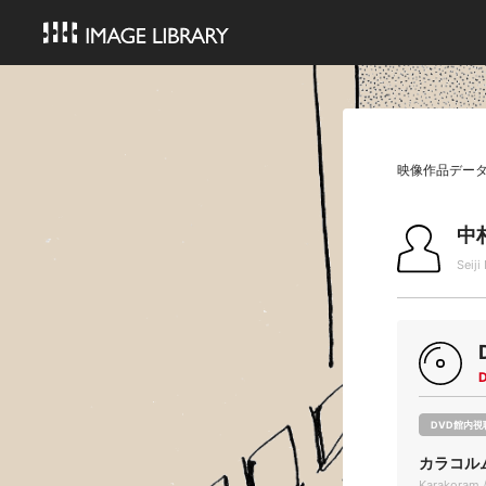
映像作品デー
中
Seij
DVD館内視
カラコル
Karakoram /