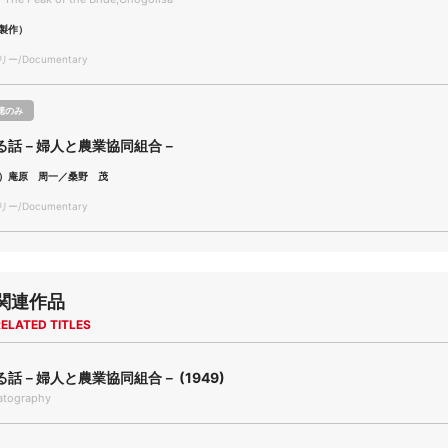
製作）
/Documentary
聴のみ
る話－婦人と農業協同組合－
）庵原 周一／桑野 茂
/Documentary
関連作品
ELATED TITLES
話－婦人と農業協同組合－ (1949)
tography