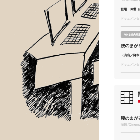
堀場 伸世（
ドキュメンタリー
VHS館内視
腰のまが
（演出／脚本
ドキュメンタリー
R
腰のまがる
撮影/Cinema