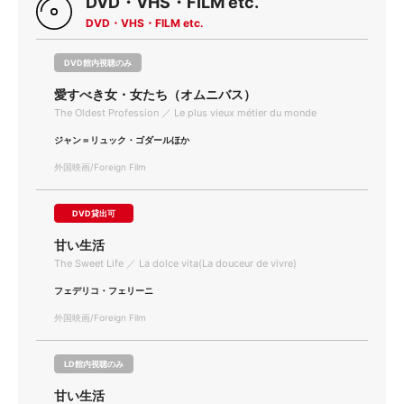
DVD・VHS・FILM etc.
DVD・VHS・FILM etc.
DVD館内視聴のみ
愛すべき女・女たち（オムニバス）
The Oldest Profession ／ Le plus vieux métier du monde
ジャン＝リュック・ゴダールほか
外国映画/Foreign Film
DVD貸出可
甘い生活
The Sweet Life ／ La dolce vita(La douceur de vivre)
フェデリコ・フェリーニ
外国映画/Foreign Film
LD館内視聴のみ
甘い生活