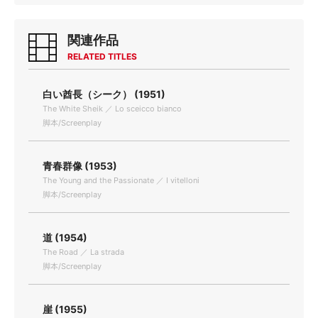
関連作品
RELATED TITLES
白い酋長（シーク） (1951)
The White Sheik ／ Lo sceicco bianco
脚本/Screenplay
青春群像 (1953)
The Young and the Passionate ／ I vitelloni
脚本/Screenplay
道 (1954)
The Road ／ La strada
脚本/Screenplay
崖 (1955)