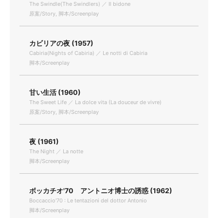
The Swindle(The Swindlers) ／ Il bidone
原案/Story, 脚本/Screenplay
カビリアの夜 (1957)
Cabiria(Nights of Cabiria) ／ Le notti di Cabiria
脚本/Screenplay
甘い生活 (1960)
The Sweet Life ／ La dolce vita (La douceur de vivre)
原案/Story, 脚本/Screenplay
夜 (1961)
The Night ／ La notte
脚本/Screenplay
ボッカチオ'70 アントニオ博士の誘惑 (1962)
Boccaccio'70 : Le tentazioni del dottor Antonio
脚本/Screenplay