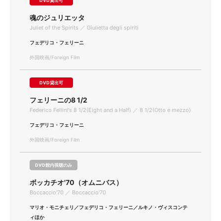
DVD貸出可
魂のジュリエッタ
Juliet of the Spirits ／ Giulietta degli spiriti
フェデリコ・フェリーニ
外国映画/Foreign Film
DVD貸出可
フェリーニの8 1/2
Federico Fellini's 8 1/2(Eight and a Half) ／ 8 1/2(Otto e mezzo)
フェデリコ・フェリーニ
外国映画/Foreign Film
DVD館内視聴のみ
ボッカチオ'70（オムニバス）
Boccaccio'70 ／ Boccaccio'70
マリオ・モニチェリ／フェデリコ・フェリーニ／ルキノ・ヴィスコンテ
ィほか