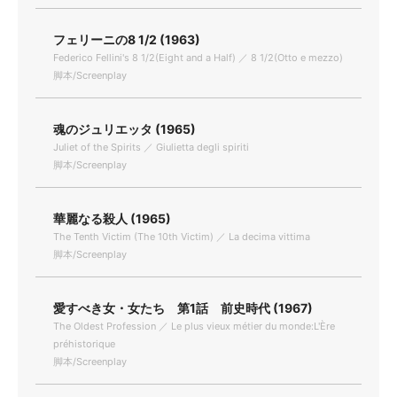
フェリーニの8 1/2 (1963)
Federico Fellini's 8 1/2(Eight and a Half) ／ 8 1/2(Otto e mezzo)
脚本/Screenplay
魂のジュリエッタ (1965)
Juliet of the Spirits ／ Giulietta degli spiriti
脚本/Screenplay
華麗なる殺人 (1965)
The Tenth Victim (The 10th Victim) ／ La decima vittima
脚本/Screenplay
愛すべき女・女たち 第1話 前史時代 (1967)
The Oldest Profession ／ Le plus vieux métier du monde:L'Ère
préhistorique
脚本/Screenplay