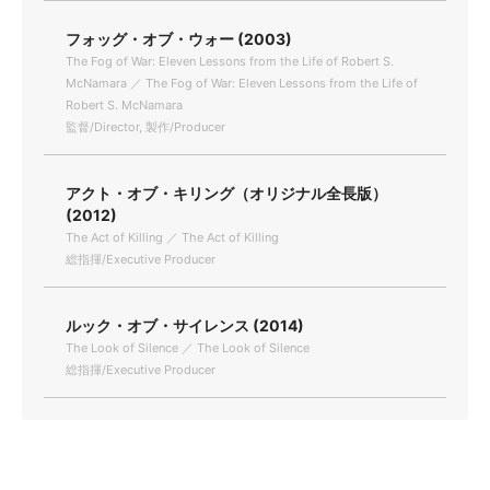
フォッグ・オブ・ウォー (2003)
The Fog of War: Eleven Lessons from the Life of Robert S.
McNamara ／ The Fog of War: Eleven Lessons from the Life of
Robert S. McNamara
監督/Director, 製作/Producer
アクト・オブ・キリング（オリジナル全長版）
(2012)
The Act of Killing ／ The Act of Killing
総指揮/Executive Producer
ルック・オブ・サイレンス (2014)
The Look of Silence ／ The Look of Silence
総指揮/Executive Producer