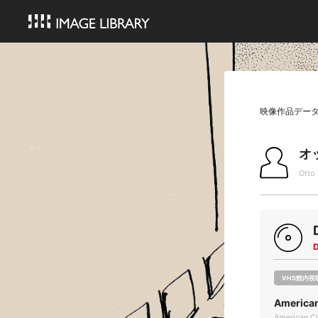
映像作品デー
オ
Otto 
VHS館内視
America
American C