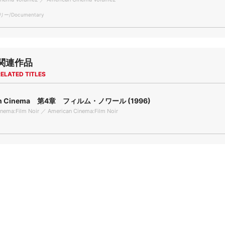
/Documentary
関連作品
ELATED TITLES
an Cinema 第4章 フィルム・ノワール (1996)
nema:Film Noir ／ American Cinema:Film Noir