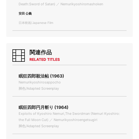
Death:Sword of Satan) ／ Nemurikyoshiromashoken
安田 公義
日本映画/Japanese Film
関連作品
RELATED TITLES
眠狂四郎殺法帖 (1963)
Nemurikyoshirosappocho
脚色/Adapted Screenplay
眠狂四郎円月斬り (1964)
Exploits of Kyoshiro Nemuri,The Swordman (Nemuri Kyoshiro:
the Full Moon Cut) ／ Nemurikyoshiroengetsugiri
脚色/Adapted Screenplay