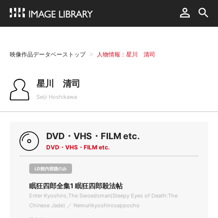
映像作品データベーストップ
人物情報：星川 清司
星川 清司
Seiji Hoshikawa
DVD・VHS・FILM etc.
DVD・VHS・FILM etc.
LD館内視聴のみ
眠狂四郎全集1 眠狂四郎殺法帖
Enter Kyoshiro,The Swoedsman(Sleepy Eyes of Death:The
Chinese Jade) ／ Nemurikyoshirosappocho