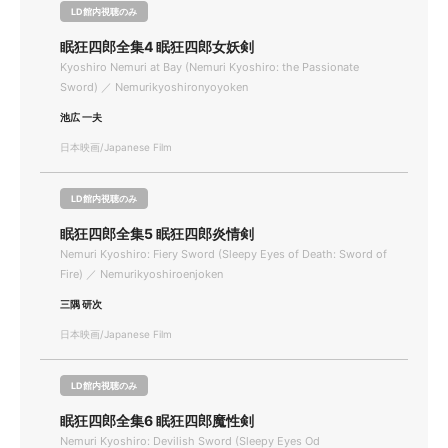
LD館内視聴のみ
眠狂四郎全集4 眠狂四郎女妖剣
Kyoshiro Nemuri at Bay (Nemuri Kyoshiro: the Passionate
Sword) ／ Nemurikyoshironyoyoken
池広 一夫
日本映画/Japanese Film
LD館内視聴のみ
眠狂四郎全集5 眠狂四郎炎情剣
Nemuri Kyoshiro: Fiery Sword (Sleepy Eyes of Death: Sword of
Fire) ／ Nemurikyoshiroenjoken
三隅 研次
日本映画/Japanese Film
LD館内視聴のみ
眠狂四郎全集6 眠狂四郎魔性剣
Nemuri Kyoshiro: Devilish Sword (Sleepy Eyes Od