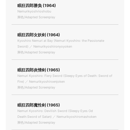
眠狂四郎勝負 (1964)
Nemurikyoshrioshobu
脚色/Adapted Screenplay
眠狂四郎女妖剣 (1964)
Kyoshiro Nemuri at Bay (Nemuri Kyoshiro: the Passionate
Sword) ／ Nemurikyoshironyoyoken
脚色/Adapted Screenplay
眠狂四郎炎情剣 (1965)
Nemuri Kyoshiro: Fiery Sword (Sleepy Eyes of Death: Sword of
Fire) ／ Nemurikyoshiroenjoken
脚色/Adapted Screenplay
眠狂四郎魔性剣 (1965)
Nemuri Kyoshiro: Devilish Sword (Sleepy Eyes Od
Death:Sword of Satan) ／ Nemurikyoshiromashoken
脚色/Adapted Screenplay