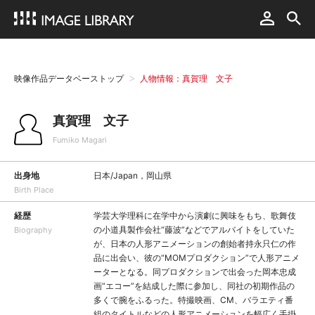
映像作品データベーストップ
人物情報：真賀理 文子
真賀理 文子
Fumiko Magari
出身地
日本/Japan，岡山県
Birth Place
経歴
学芸大学理科に在学中から演劇に興味をもち、歌舞伎
の小道具製作会社“藤波”などでアルバイトをしていた
Biography
が、日本の人形アニメーションの創始者持永只仁の作
品に出会い、彼の“MOMプロダクション”で人形アニメ
ーターとなる。同プロダクションで出会った岡本忠成
画“エコー”を結成した際に参加し、同社の初期作品の
多くで腕をふるった。特撮映画、CM、バラエティ番
組のタイトルなどの人形アニメーションを幅広く手掛