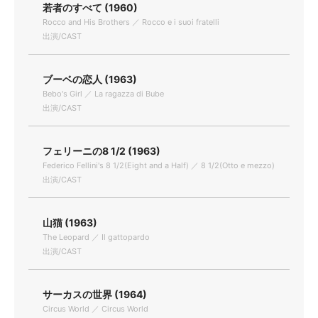
若者のすべて (1960)
Rocco and His Brothers ／ Rocco e i suoi fratelli
出演/CAST
ブーベの恋人 (1963)
Bebo's Girl ／ La ragazza di Bube
出演/CAST
フェリーニの8 1/2 (1963)
Federico Fellini's 8 1/2(Eight and a Half) ／ 8 1/2(Otto e mezzo)
出演/CAST
山猫 (1963)
The Leopard ／ Il gattopardo
出演/CAST
サーカスの世界 (1964)
Circus World ／ Circus World