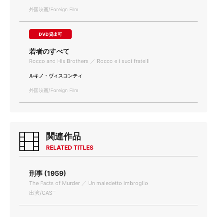
外国映画/Foreign Film
DVD貸出可
若者のすべて
Rocco and His Brothers ／ Rocco e i suoi fratelli
ルキノ・ヴィスコンティ
外国映画/Foreign Film
関連作品
RELATED TITLES
刑事 (1959)
The Facts of Murder ／ Un maledetto imbroglio
出演/CAST