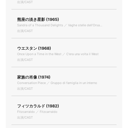
出演/CAST
熊座の淡き星影 (1965)
Sandra of a Thousand Delights ／ Vaghe stelle dell'Orsa...
出演/CAST
ウエスタン (1968)
Once Upon a Time in the West ／ C'era una volta il West
出演/CAST
家族の肖像 (1974)
Conversation Piece ／ Gruppo di famiglia in un interno
出演/CAST
フィツカラルド (1982)
Fitzcarraldo ／ Fitzcarraldo
出演/CAST