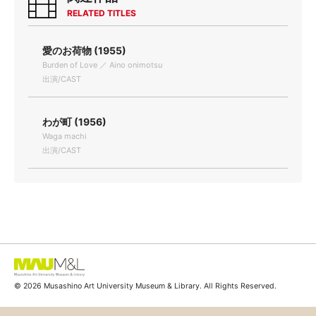
RELATED TITLES
愛のお荷物 (1955)
Burden of Love ／ Aino onimotsu
出演/CAST
わが町 (1956)
Waga machi
出演/CAST
© 2026 Musashino Art University Museum & Library. All Rights Reserved.