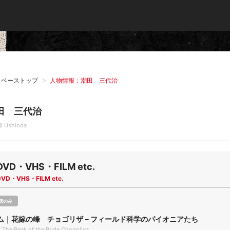
タベーストップ
人物情報：潮田 三代治
田 三代治
ji Ushioda
DVD・VHS・FILM etc.
DVD・VHS・FILM etc.
聴のみ
ム｜花嫁の峰 チョゴリザ－フィールド科学のパイオニアたち
 The Peak of the Bride,Chogolisa