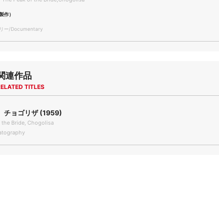
製作）
/Documentary
関連作品
ELATED TITLES
チョゴリザ (1959)
 the Bride, Chogolisa
tography