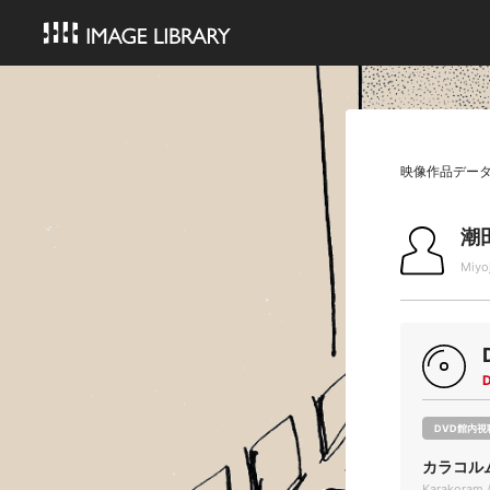
映像作品デー
潮
Miyo
DVD館内視
カラコル
Karakoram /