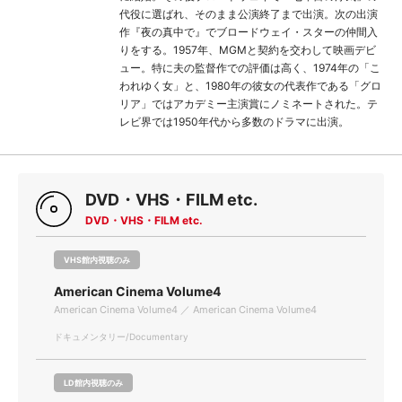
代役に選ばれ、そのまま公演終了まで出演。次の出演
作『夜の真中で』でブロードウェイ・スターの仲間入
りをする。1957年、MGMと契約を交わして映画デビ
ュー。特に夫の監督作での評価は高く、1974年の「こ
われゆく女」と、1980年の彼女の代表作である「グロ
リア」ではアカデミー主演賞にノミネートされた。テ
レビ界では1950年代から多数のドラマに出演。
DVD・VHS・FILM etc.
DVD・VHS・FILM etc.
VHS館内視聴のみ
American Cinema Volume4
American Cinema Volume4 ／ American Cinema Volume4
ドキュメンタリー/Documentary
LD館内視聴のみ