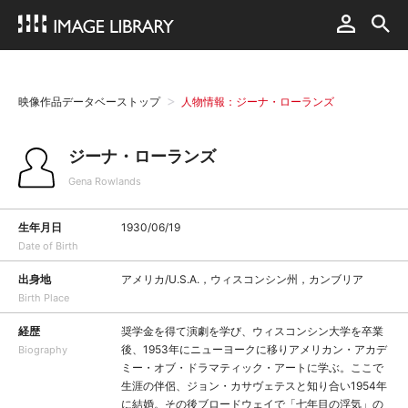
映像作品データベーストップ
人物情報：ジーナ・ローランズ
ジーナ・ローランズ
Gena Rowlands
生年月日
1930/06/19
Date of Birth
出身地
アメリカ/U.S.A.，ウィスコンシン州，カンブリア
Birth Place
経歴
奨学金を得て演劇を学び、ウィスコンシン大学を卒業
後、1953年にニューヨークに移りアメリカン・アカデ
Biography
ミー・オブ・ドラマティック・アートに学ぶ。ここで
生涯の伴侶、ジョン・カサヴェテスと知り合い1954年
に結婚。その後ブロードウェイで「七年目の浮気」の