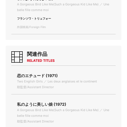
A Gorgeous Bird Like Me(Such a Gorgeous Kid Like Me) ／ Une
belle fille comme moi
フランソワ・トリュフォー
外国映画/Foreign Film
関連作品
RELATED TITLES
恋のエチュード (1971)
Two English Girls ／ Les deux anglaises et le continent
助監督/Assistant Director
私のように美しい娘 (1972)
A Gorgeous Bird Like Me(Such a Gorgeous Kid Like Me) ／ Une
belle fille comme moi
助監督/Assistant Director