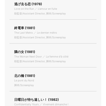
逃げ去る恋 (1978)
Love on the Run ／ L'amour en fuite
助監督/Assistant Director, 脚本/Screenplay
終電車 (1981)
The Last Metro ／ Le dernier métro
助監督/Assistant Director, 脚本/Screenplay
隣の女 (1981)
The Woman Next Door ／ La femme d'à côté
助監督/Assistant Director, 脚本/Screenplay
北の橋 (1981)
Le pont du Nord
脚本/Screenplay
日曜日が待ち遠しい！ (1982)
Confidentially Yours ／ Vivement dimanche !