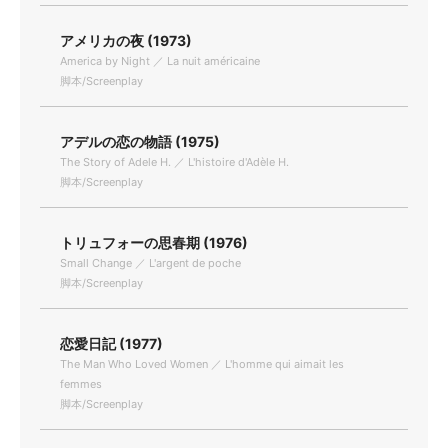
アメリカの夜 (1973)
America by Night ／ La nuit américaine
脚本/Screenplay
アデルの恋の物語 (1975)
The Story of Adele H. ／ L'histoire d'Adèle H.
脚本/Screenplay
トリュフォーの思春期 (1976)
Small Change ／ L'argent de poche
脚本/Screenplay
恋愛日記 (1977)
The Man Who Loved Women ／ L'homme qui aimait les
femmes
脚本/Screenplay