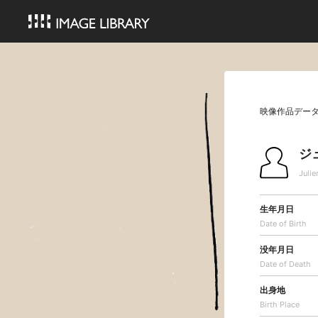
映像作品デー
ジ
Julie
生年月日
Date of Birth
没年月日
Date of Death
出身地
Birth Place