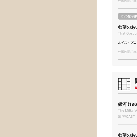
外国映画/Forei
DVD館内視
欲望のあ
That Obscur
ルイス・ブニ
外国映画/Forei
R
銀河 (196
The Milky W
出演/CAST
欲望のあい