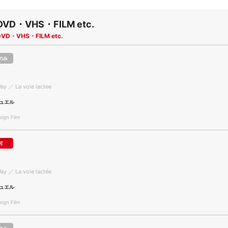
DVD・VHS・FILM etc.
DVD・VHS・FILM etc.
のみ
ay ／ La voie lactee
ュエル
gn Film
可
ay ／ La voie lactée
ュエル
gn Film