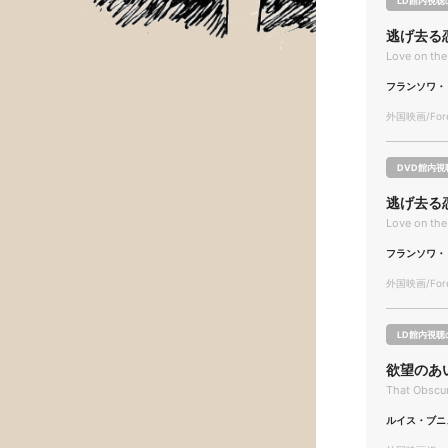
LD館内視聴
逃げ去る
Love on the
フランソワ・
外国映画/Forei
DVD館内視
逃げ去る
Love on the
フランソワ・
外国映画/Forei
LD館内視聴
欲望のあ
That Obscur
ルイス・ブニ