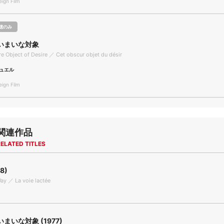
gn Film
聴のみ
いまいな対象
e Object of Desire ／ Cet obscur objet du désir
ュエル
gn Film
関連作品
ELATED TITLES
8)
ay ／ La voie lactée
まいな対象 (1977)