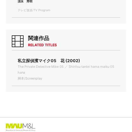
須永 秀明
テレビ放送/TV Program
関連作品
RELATED TITLES
私立探偵濱マイク05 花 (2002)
The Private Detective Mike 05 ／ Shiritsu tantei hama maiku 05
hana
脚本/Screenplay