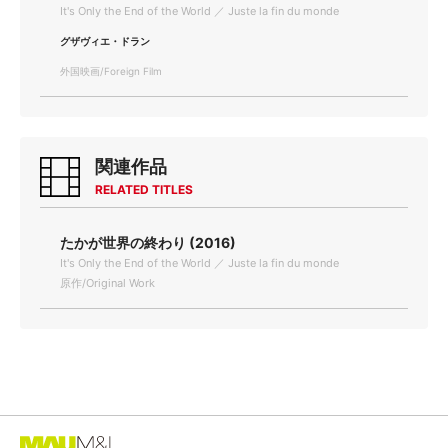
It's Only the End of the World ／ Juste la fin du monde
グザヴィエ・ドラン
外国映画/Foreign Film
関連作品
RELATED TITLES
たかが世界の終わり (2016)
It's Only the End of the World ／ Juste la fin du monde
原作/Original Work