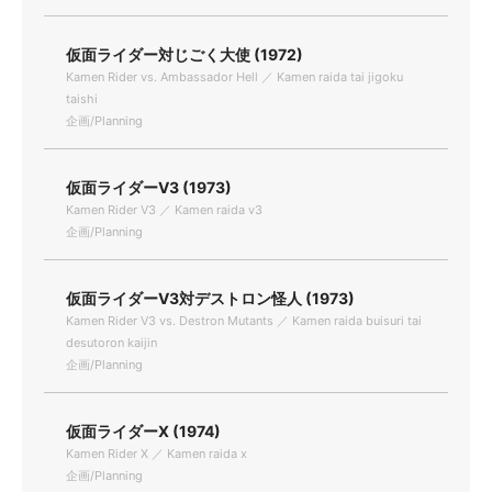
仮面ライダー対じごく大使 (1972)
Kamen Rider vs. Ambassador Hell ／ Kamen raida tai jigoku
taishi
企画/Planning
仮面ライダーV3 (1973)
Kamen Rider V3 ／ Kamen raida v3
企画/Planning
仮面ライダーV3対デストロン怪人 (1973)
Kamen Rider V3 vs. Destron Mutants ／ Kamen raida buisuri tai
desutoron kaijin
企画/Planning
仮面ライダーX (1974)
Kamen Rider X ／ Kamen raida x
企画/Planning