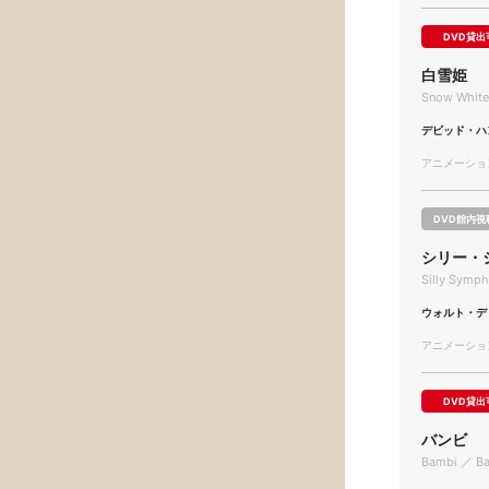
DVD貸出
白雪姫
Snow White
デビッド・ハ
アニメーション/
DVD館内視
シリー・
Silly Symph
ウォルト・デ
アニメーション/
DVD貸出
バンビ
Bambi ／ B