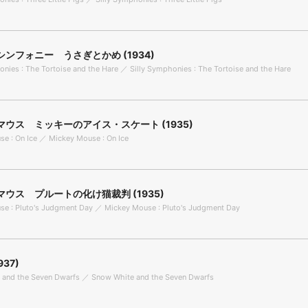
ンフォニー うさぎとかめ (1934)
onies : The Tortoise and the Hare ／ Silly Symphonies : The Tortoise and the Hare
ウス ミッキーのアイス・スケート (1935)
e : On Ice ／ Mickey Mouse : On Ice
ウス プルートの化け猫裁判 (1935)
e : Pluto's Judgment Day ／ Mickey Mouse : Pluto's Judgment Day
937)
 and the Seven Dwarfs ／ Snow White and the Seven Dwarfs