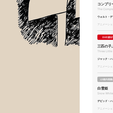
コンプリー
The Complet
ウォルト・デ
アニメーション/
DVD貸出
三匹の子
Three Little
ジャック・ハ
アニメーション/
LD館内視聴
白雪姫
Snow White
デビッド・ハ
アニメーション/