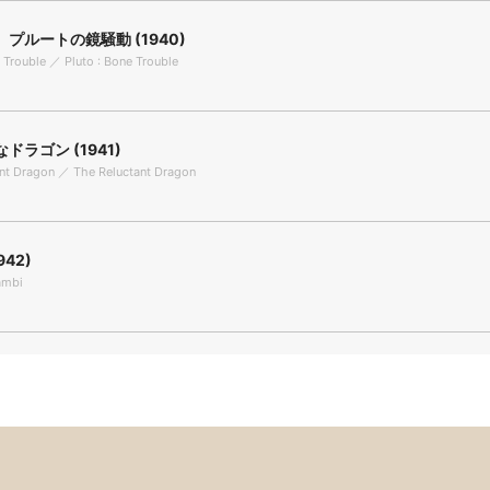
プルートの鏡騒動 (1940)
e Trouble ／ Pluto : Bone Trouble
ドラゴン (1941)
nt Dragon ／ The Reluctant Dragon
942)
ambi