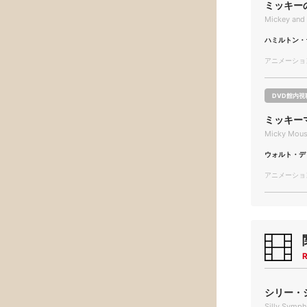
ミッキー
Mickey and 
ハミルトン・
アニメーション/
DVD館内視
ミッキーマ
Micky Mouse
ウォルト・デ
アニメーション/
R
シリー・シ
Silly Sympho