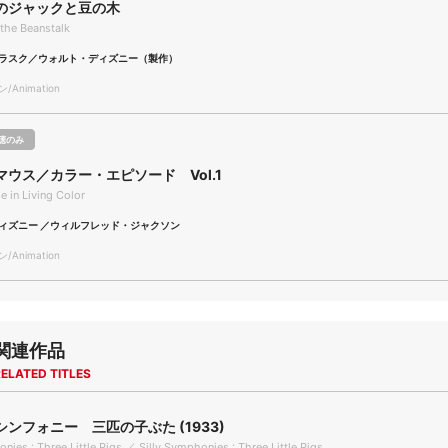
のジャックと豆の木
the Beanstalk
ラスク／ウォルト・ディズニー（製作）
Animation
聴のみ
ウス／カラー・エピソード Vol.1
 in Living Color
ィズニー ／ウィルフレッド・ジャクソン
Animation
関連作品
ELATED TITLES
ンフォニー 三匹の子ぶた (1933)
nies : Three Little Pigs ／ Silly Symphonies : Three Little Pigs