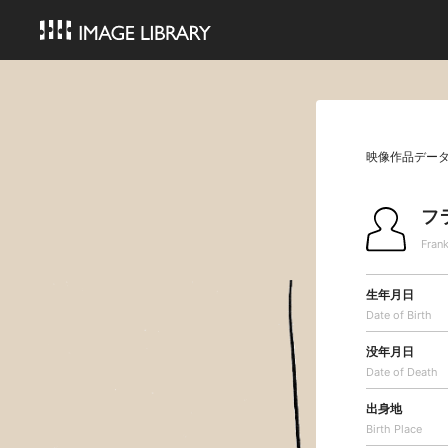
映像作品デー
フ
Frank
生年月日
Date of Birth
没年月日
Date of Death
出身地
Birth Place