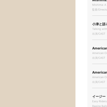
Mishima: A 
監督/Directo
小津と語る 
Talking wit
出演/CAST
Americ
American Ci
出演/CAST
Americ
American C
出演/CAST
イージー・
Easy Riders
Raging Bull