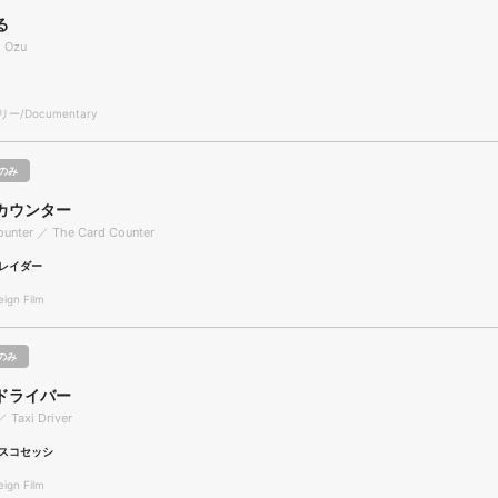
る
h Ozu
/Documentary
のみ
カウンター
ounter ／ The Card Counter
レイダー
gn Film
のみ
ドライバー
／ Taxi Driver
スコセッシ
gn Film