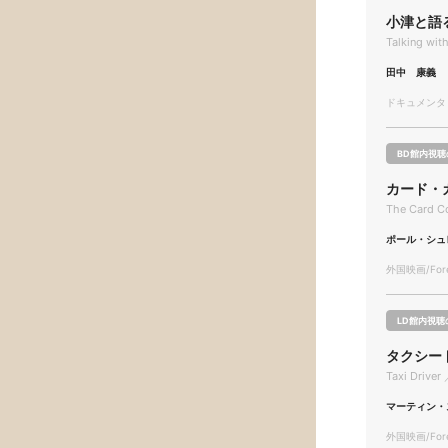
小津と語
Talking wit
田中 康義
ドキュメンタリー
BD館内視聴
カード・
The Card C
ポール・シュ
外国映画/Forei
LD館内視聴
タクシー
Taxi Driver 
マーティン・
外国映画/Forei