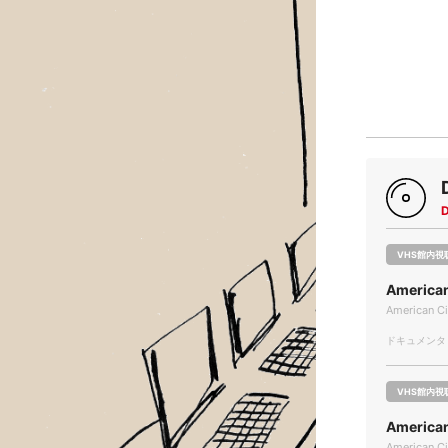
VHS館内視
America
American C
ドキュメンタリー
VHS館内視
America
American C