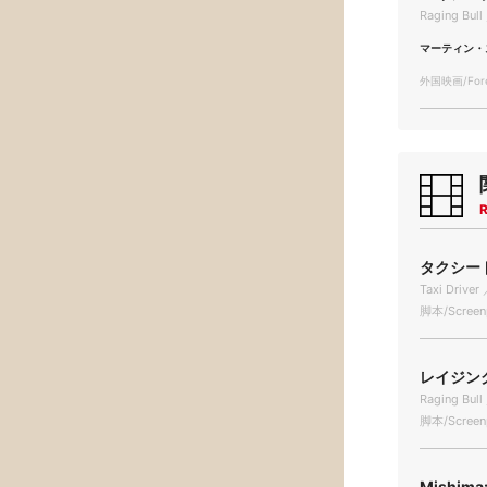
Raging Bull
マーティン・
外国映画/Forei
R
タクシード
Taxi Driver 
脚本/Screen
レイジング
Raging Bull
脚本/Screen
Mishima: