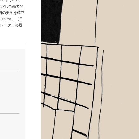
ー・ドライバ
みだし労働者ど
自の美学を確立
shima」（日
レーダーの最