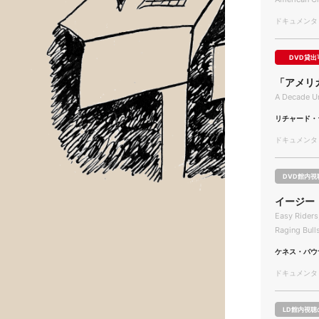
ドキュメンタリー
DVD貸出
「アメリ
A Decade Un
リチャード・
ドキュメンタリー
DVD館内視
イージー
Easy Riders
Raging Bull
ケネス・バウ
ドキュメンタリー
LD館内視聴