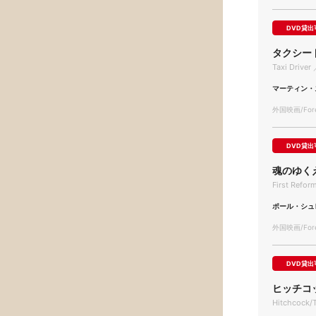
DVD貸出
タクシー
Taxi Driver 
マーティン・
外国映画/Forei
DVD貸出
魂のゆく
First Refor
ポール・シュ
外国映画/Forei
DVD貸出
ヒッチコ
Hitchcock/T