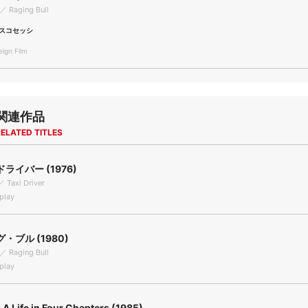
 ／ Raging Bull
スコセッシ
gn Film
関連作品
ELATED TITLES
ライバー (1976)
／ Taxi Driver
play
・ブル (1980)
 ／ Raging Bull
play
 A Life in Four Chapters (1985)