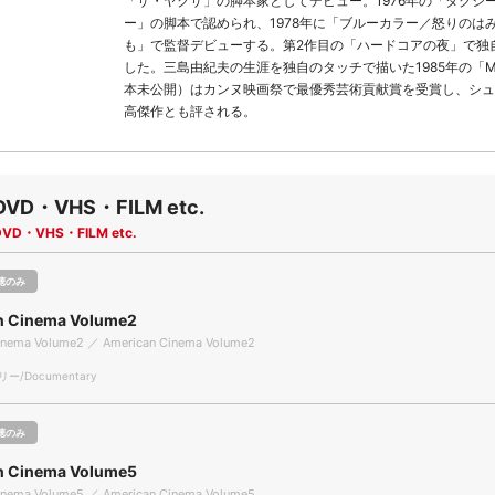
「ザ・ヤクザ」の脚本家としてデビュー。1976年の「タクシ
ー」の脚本で認められ、1978年に「ブルーカラー／怒りのは
も」で監督デビューする。第2作目の「ハードコアの夜」で独
した。三島由紀夫の生涯を独自のタッチで描いた1985年の「Mi
本未公開）はカンヌ映画祭で最優秀芸術貢献賞を受賞し、シュ
高傑作とも評される。
DVD・VHS・FILM etc.
DVD・VHS・FILM etc.
聴のみ
n Cinema Volume2
inema Volume2 ／ American Cinema Volume2
/Documentary
聴のみ
n Cinema Volume5
inema Volume5 ／ American Cinema Volume5