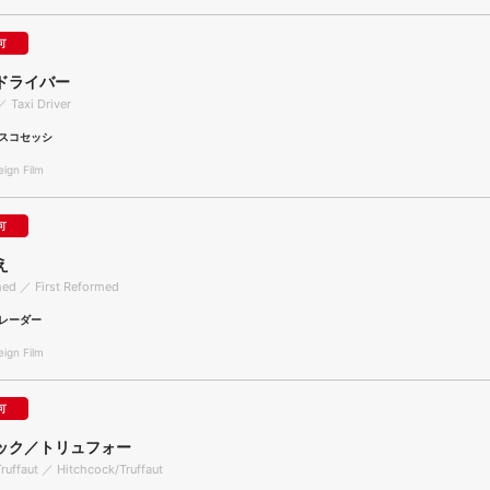
可
ドライバー
／ Taxi Driver
スコセッシ
gn Film
可
え
med ／ First Reformed
レーダー
gn Film
可
ック／トリュフォー
ruffaut ／ Hitchcock/Truffaut