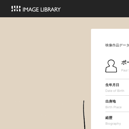
映像作品デー
ポ
Paul
生年月日
Date of Birth
出身地
Birth Place
経歴
Biography