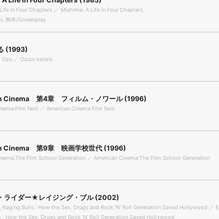
Life in Four Chapters ／ Mishima: A Life in Four Chapters
r, 脚本/Screenplay
(1993)
h Ozu ／ Ozuto kataru
an Cinema 第4章 フィルム・ノワール (1996)
nema:Film Noir ／ American Cinema:Film Noir
an Cinema 第9章 映画学校世代 (1996)
inema:The Film School Generation ／ American Cinema:The Film School Generation
ライダー★レイジング・ブル (2002)
, Raging Bulls : How the Sex, Drugs and Rock 'N' Roll Generation Saved Hollywood ／ E
s : How the Sex, Drugs and Rock 'N' Roll Generation Saved Hollywood