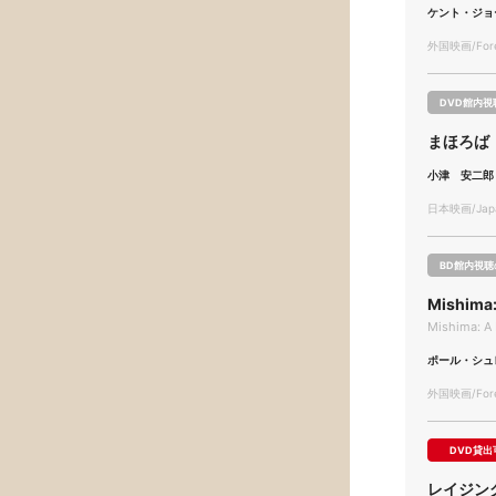
ケント・ジョ
外国映画/Forei
DVD館内視
まほろば
小津 安二郎
日本映画/Japa
BD館内視聴
Mishima
Mishima: A 
ポール・シュ
外国映画/Forei
DVD貸出
レイジン