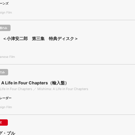
ーンズ
gn Film
聴のみ
 ＜小津安二郎 第三集 特典ディスク＞
nese Film
のみ
: A Life in Four Chapters（輸入盤）
Life in Four Chapters ／ Mishima: A Life in Four Chapters
レーダー
gn Film
可
グ・ブル