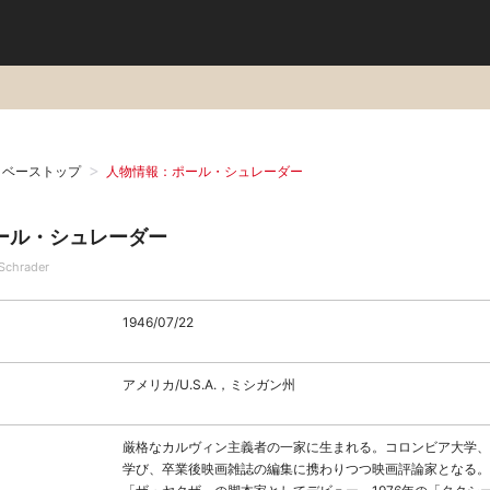
タベーストップ
人物情報：ポール・シュレーダー
ール・シュレーダー
 Schrader
1946/07/22
アメリカ/U.S.A.，ミシガン州
厳格なカルヴィン主義者の一家に生まれる。コロンビア大学、
学び、卒業後映画雑誌の編集に携わりつつ映画評論家となる。1