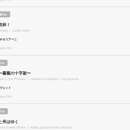
聴のみ
乾杯！
ning ／ Lundi matin
オセリアーニ
gn Film
のみ
〜薔薇の十字架〜
d 2: the Prisons ／ Jeanne la Pucelle II - Les prisons
ヴェット
gn Film
のみ
と舟はゆく
Home Sweet Home ／ Adieu, plancher des vaches!