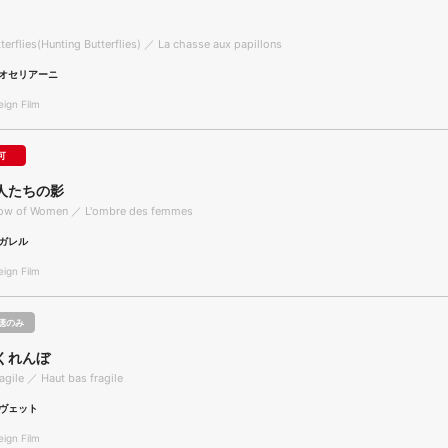
terflies(Hunting Butterflies) ／ La chasse aux papillons
オセリアーニ
gn Film
可
人たちの影
dow of Women ／ L'ombre des femmes
ガレル
gn Film
聴のみ
くれんぼ
gile ／ Haut bas fragile
ヴェット
gn Film