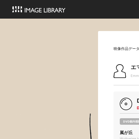
映像作品デー
エ
Emma
DVD館内視
嵐が丘
Wuthering H