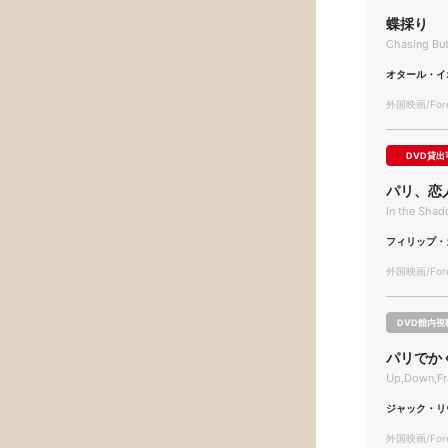
蝶採り
Chasing But
オタール・イ
外国映画/Forei
DVD貸出
パリ、恋
In the Sha
フィリップ・
外国映画/Forei
DVD館内視
パリでか
Up,Down,Fra
ジャック・リ
外国映画/Forei