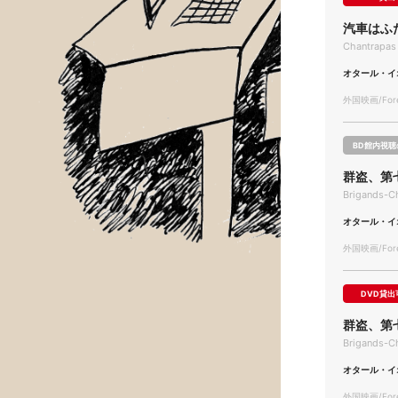
汽車はふ
Chantrapas
オタール・イ
外国映画/Forei
BD館内視聴
群盗、第
Brigands-Ch
オタール・イ
外国映画/Forei
DVD貸出
群盗、第
Brigands-C
オタール・イ
外国映画/Forei