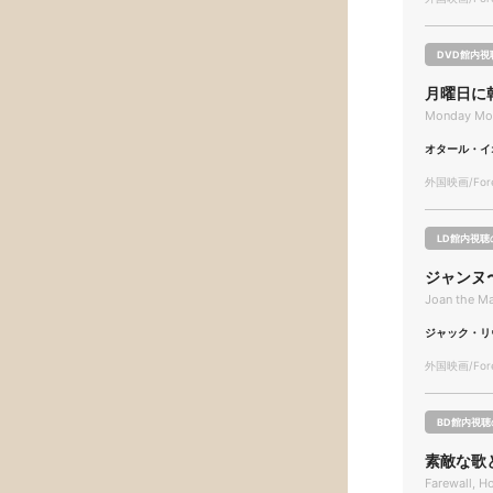
DVD館内視
月曜日に
Monday Mor
オタール・イ
外国映画/Forei
LD館内視聴
ジャンヌ
Joan the Mai
ジャック・リ
外国映画/Forei
BD館内視聴
素敵な歌
Farewall, 