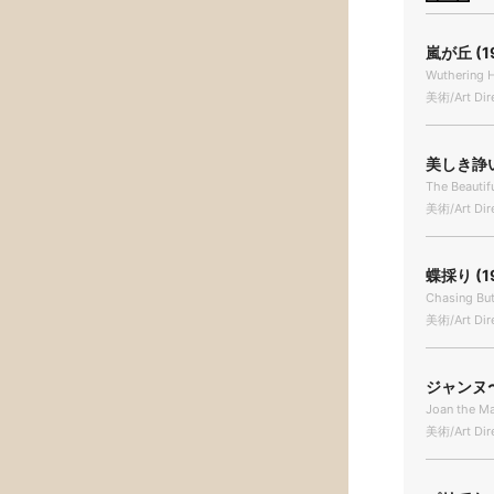
嵐が丘 (1
Wuthering H
美術/Art Dir
美しき諍い女
The Beautif
美術/Art Dir
蝶採り (1
Chasing But
美術/Art Dir
ジャンヌ〜
Joan the Mai
美術/Art Dir