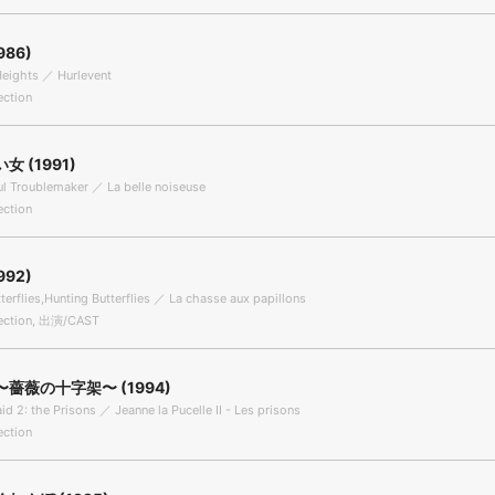
986)
eights ／ Hurlevent
ection
 (1991)
ul Troublemaker ／ La belle noiseuse
ection
992)
terflies,Hunting Butterflies ／ La chasse aux papillons
ection, 出演/CAST
薔薇の十字架〜 (1994)
d 2: the Prisons ／ Jeanne la Pucelle II - Les prisons
ection