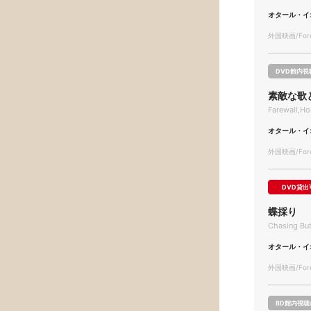
オタール・イ
外国映画/Forei
DVD館内視
素敵な歌
Farewall,H
オタール・イ
外国映画/Forei
DVD貸出
蝶採り
Chasing But
オタール・イ
外国映画/Forei
BD館内視聴