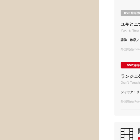
DVD館内視
ユキとニ
Yuki & Nina
諏訪 敦彦／
外国映画/Forei
DVD貸出
ランジェ
Don't Touch
ジャック・リ
外国映画/Forei
R