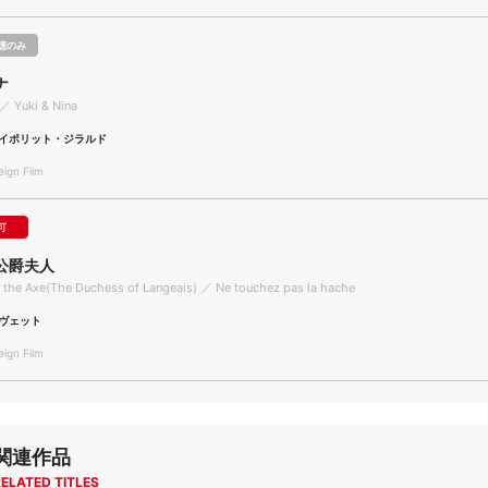
聴のみ
ナ
 ／ Yuki & Nina
イポリット・ジラルド
gn Film
可
公爵夫人
 the Axe(The Duchess of Langeais) ／ Ne touchez pas la hache
ヴェット
gn Film
関連作品
ELATED TITLES