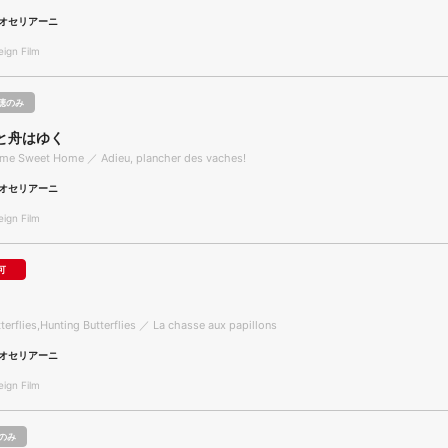
オセリアーニ
gn Film
聴のみ
と舟はゆく
ome Sweet Home ／ Adieu, plancher des vaches!
オセリアーニ
gn Film
可
terflies,Hunting Butterflies ／ La chasse aux papillons
オセリアーニ
gn Film
のみ