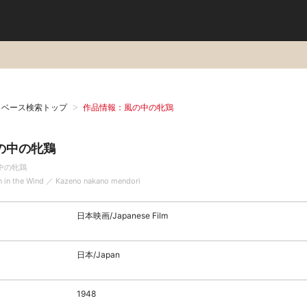
タベース検索トップ
作品情報：風の中の牝鶏
の中の牝鶏
中の牝鶏
n in the Wind ／ Kazeno nakano mendori
日本映画/Japanese Film
日本/Japan
1948