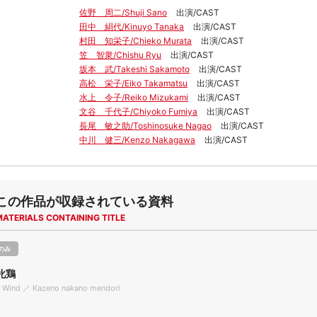
佐野 周二/Shuji Sano
出演/CAST
田中 絹代/Kinuyo Tanaka
出演/CAST
村田 知栄子/Chieko Murata
出演/CAST
笠 智衆/Chishu Ryu
出演/CAST
坂本 武/Takeshi Sakamoto
出演/CAST
高松 栄子/Eiko Takamatsu
出演/CAST
水上 令子/Reiko Mizukami
出演/CAST
文谷 千代子/Chiyoko Fumiya
出演/CAST
長尾 敏之助/Toshinosuke Nagao
出演/CAST
中川 健三/Kenzo Nakagawa
出演/CAST
この作品が収録されている資料
MATERIALS CONTAINING TITLE
のみ
牝鶏
he Wind ／ Kazeno nakano mendori