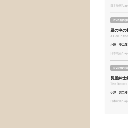
日本映画/Japa
DVD館内視
風の中の
A Hen in t
小津 安二郎
日本映画/Japa
DVD館内視
長屋紳士
The Record 
小津 安二郎
日本映画/Japa