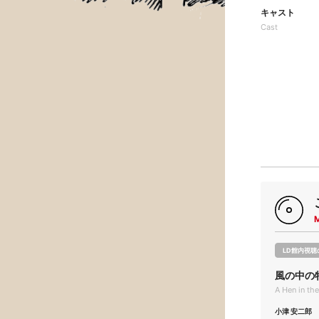
キャスト
Cast
LD館内視聴
風の中の
A Hen in t
小津 安二郎