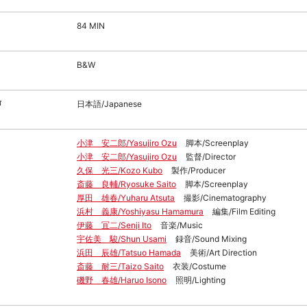
84 MIN
B&W
声
日本語/Japanese
小津 安二郎/Yasujiro Ozu
脚本/Screenplay
小津 安二郎/Yasujiro Ozu
監督/Director
久保 光三/Kozo Kubo
製作/Producer
斎藤 良輔/Ryosuke Saito
脚本/Screenplay
厚田 雄春/Yuharu Atsuta
撮影/Cinematography
浜村 義康/Yoshiyasu Hamamura
編集/Film Editing
伊藤 冝二/Senji Ito
音楽/Music
宇佐美 駿/Shun Usami
録音/Sound Mixing
浜田 辰雄/Tatsuo Hamada
美術/Art Direction
斎藤 耐三/Taizo Saito
衣装/Costume
磯野 春雄/Haruo Isono
照明/Lighting