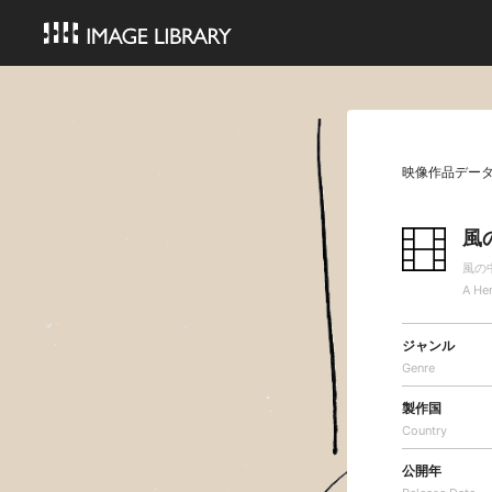
映像作品デー
風
風の
A He
ジャンル
Genre
製作国
Country
公開年