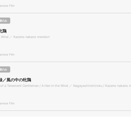
nese Film
聴のみ
牝鶏
he Wind ／ Kazeno nakano mendori
nese Film
聴のみ
録／風の中の牝鶏
of a Tenement Gentleman / A Hen in the Wind ／ Nagayashinshiroku / Kazeno nakano 
nese Film