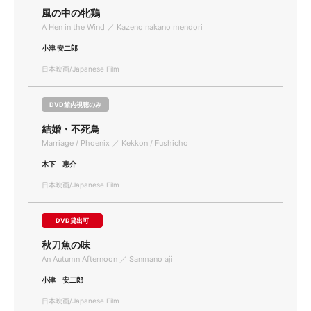
風の中の牝鶏
A Hen in the Wind ／ Kazeno nakano mendori
小津 安二郎
日本映画/Japanese Film
DVD館内視聴のみ
結婚・不死鳥
Marriage / Phoenix ／ Kekkon / Fushicho
木下 惠介
日本映画/Japanese Film
DVD貸出可
秋刀魚の味
An Autumn Afternoon ／ Sanmano aji
小津 安二郎
日本映画/Japanese Film