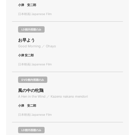
小津 安二郎
日本映画/Japanese Film
LD館内視聴のみ
お早よう
Good Morning ／ Ohayo
小津 安二郎
日本映画/Japanese Film
DVD館内視聴のみ
風の中の牝鶏
A Hen in the Wind ／ Kazeno nakano mendori
小津 安二郎
日本映画/Japanese Film
LD館内視聴のみ