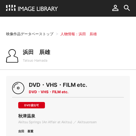
映像作品データベーストップ
人物情報：浜田 辰雄
浜田 辰雄
Tatsuo Hamada
DVD・VHS・FILM etc.
DVD・VHS・FILM etc.
DVD貸出可
秋津温泉
Akitsu Springs (An Affair at Akitsu) ／ Akitsuonsen
吉田 喜重