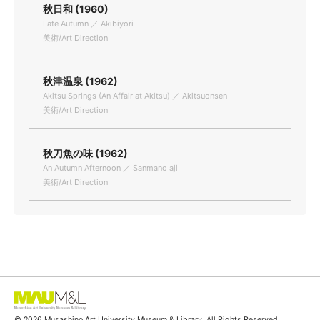
秋日和 (1960)
Late Autumn ／ Akibiyori
美術/Art Direction
秋津温泉 (1962)
Akitsu Springs (An Affair at Akitsu) ／ Akitsuonsen
美術/Art Direction
秋刀魚の味 (1962)
An Autumn Afternoon ／ Sanmano aji
美術/Art Direction
© 2026 Musashino Art University Museum & Library. All Rights Reserved.