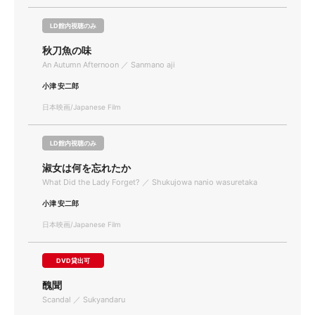
LD館内視聴のみ
秋刀魚の味
An Autumn Afternoon ／ Sanmano aji
小津 安二郎
日本映画/Japanese Film
LD館内視聴のみ
淑女は何を忘れたか
What Did the Lady Forget? ／ Shukujowa nanio wasuretaka
小津 安二郎
日本映画/Japanese Film
DVD貸出可
醜聞
Scandal ／ Sukyandaru