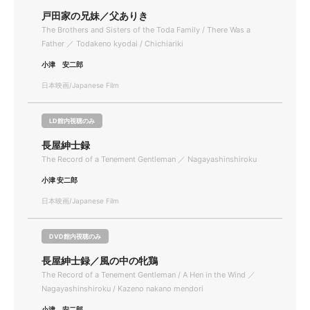
戸田家の兄妹／父ありき
The Brothers and Sisters of the Toda Family / There Was a
Father ／ Todakeno kyodai / Chichiariki
小津 安二郎
日本映画/Japanese Film
LD館内視聴のみ
長屋紳士録
The Record of a Tenement Gentleman ／ Nagayashinshiroku
小津 安二郎
日本映画/Japanese Film
DVD館内視聴のみ
長屋紳士録／風の中の牝鶏
The Record of a Tenement Gentleman / A Hen in the Wind ／
Nagayashinshiroku / Kazeno nakano mendori
小津 安二郎