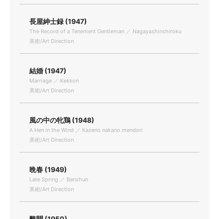
長屋紳士録 (1947)
The Record of a Tenement Gentleman ／ Nagayashinshiroku
美術/Art Direction
結婚 (1947)
Marriage ／ Kekkon
美術/Art Direction
風の中の牝鶏 (1948)
A Hen in the Wind ／ Kazeno nakano mendori
美術/Art Direction
晩春 (1949)
Late Spring ／ Banshun
美術/Art Direction
醜聞 (1950)