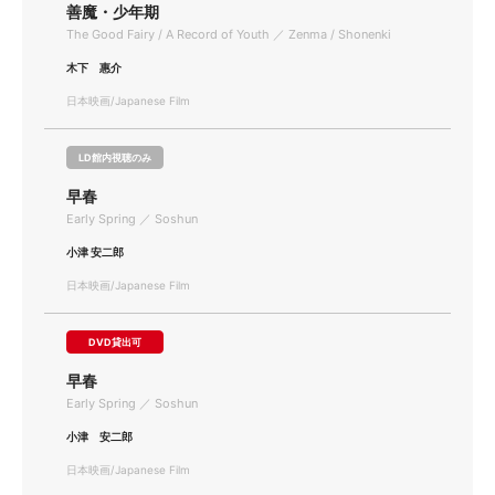
善魔・少年期
The Good Fairy / A Record of Youth ／ Zenma / Shonenki
木下 惠介
日本映画/Japanese Film
LD館内視聴のみ
早春
Early Spring ／ Soshun
小津 安二郎
日本映画/Japanese Film
DVD貸出可
早春
Early Spring ／ Soshun
小津 安二郎
日本映画/Japanese Film