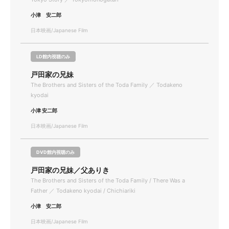
小津 安二郎
日本映画/Japanese Film
LD館内視聴のみ
戸田家の兄妹
The Brothers and Sisters of the Toda Family ／ Todakeno
kyodai
小津 安二郎
日本映画/Japanese Film
DVD館内視聴のみ
戸田家の兄妹／父ありき
The Brothers and Sisters of the Toda Family / There Was a
Father ／ Todakeno kyodai / Chichiariki
小津 安二郎
日本映画/Japanese Film