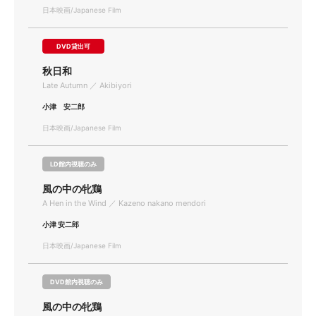
日本映画/Japanese Film
DVD貸出可
秋日和
Late Autumn ／ Akibiyori
小津 安二郎
日本映画/Japanese Film
LD館内視聴のみ
風の中の牝鶏
A Hen in the Wind ／ Kazeno nakano mendori
小津 安二郎
日本映画/Japanese Film
DVD館内視聴のみ
風の中の牝鶏