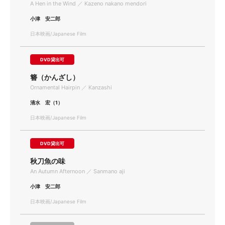
A Hen in the Wind ／ Kazeno nakano mendori
小津 安二郎
日本映画/Japanese Film
DVD貸出可
簪（かんざし）
Ornamental Hairpin ／ Kanzashi
清水 宏（1）
日本映画/Japanese Film
DVD貸出可
秋刀魚の味
An Autumn Afternoon ／ Sanmano aji
小津 安二郎
日本映画/Japanese Film