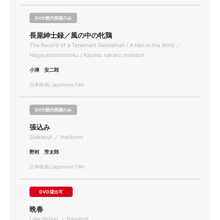
DVD館内視聴のみ
長屋紳士録／風の中の牝鶏
The Record of a Tenement Gentleman / A Hen in the Wind ／
Nagayashinshiroku / Kazeno nakano mendori
小津 安二郎
日本映画/Japanese Film
DVD館内視聴のみ
張込み
Stakeout ／ Harikomi
野村 芳太郎
日本映画/Japanese Film
DVD貸出可
晩春
Late Spring ／ Banshun