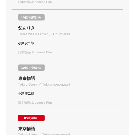
日本映画/Japanese Film
LD館内視聴のみ
父ありき
There Was a Father ／ Chichiariki
小津 安二郎
日本映画/Japanese Film
LD館内視聴のみ
東京物語
Tokyo Story ／ Tokyomonogatari
小津 安二郎
日本映画/Japanese Film
DVD貸出可
東京物語
Tokyo Story ／ Tokyomonogatari