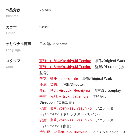
作品分数
25 MIN
Runtime
カラー
Color
Color
オリジナル音声
日本語/Japanese
Language
スタッフ
富野 由悠季/Yoshiyuki Tomino
原作/Original Work
富野 由悠季/Yoshiyuki Tomino
監督/Director（総
Staff
監督）
矢立 肇/Hajime Yatate
原作/Original Work
小鹿 英吉/
演出/Director
星山 博之/Hiroyuki Hoshiyma
脚本/Screenplay
中村 光毅/Mitsuki Nakamura
美術/Art
Direction（美術設定）
安彦 良和/Yoshikazu Yasuhiko
アニメータ
ー/Animator（キャラクターデザイン）
安彦 良和/Yoshikazu Yasuhiko
アニメータ
ー/Animator（作画）
大河原 邦男/Kunio Okawara
デザイン/Design（メ