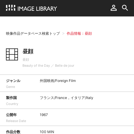
映像作品データベース検索トップ
作品情報：昼顔
昼顔
昼顔
Beauty of the Day ／ Belle de jour
ジャンル
外国映画/Foreign Film
Genre
製作国
フランス/France，イタリア/Italy
Country
公開年
1967
Release Date
作品分数
100 MIN