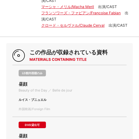
演/CAST
マーシャ・メリル/Macha Meril
出演/CAST
フランソワーズ・ファビアン/Francoise Fabian
出
演/CAST
クロード・セルヴァル/Claude Cerval
出演/CAST
この作品が収録されている資料
MATERIALS CONTAINING TITLE
LD館内視聴のみ
昼顔
Beauty of the Day ／ Belle de jour
ルイス・ブニュエル
外国映画/Foreign Film
DVD貸出可
昼顔