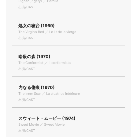
Pigpen(Pigsty) ／ Porcile
出演/CAST
処女の寝台 (1969)
The Virgin's Bed ／ Le lit de la vierge
出演/CAST
暗殺の森 (1970)
The Conformist ／ Il conformista
出演/CAST
内なる傷痕 (1970)
The Inner Scar ／ La cicatrice intérieure
出演/CAST
スウィート・ムービー (1974)
Sweet Movie ／ Sweet Movie
出演/CAST