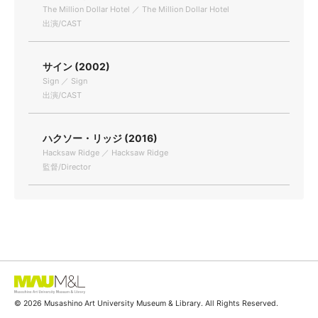
The Million Dollar Hotel ／ The Million Dollar Hotel
出演/CAST
サイン (2002)
Sign ／ Sign
出演/CAST
ハクソー・リッジ (2016)
Hacksaw Ridge ／ Hacksaw Ridge
監督/Director
© 2026 Musashino Art University Museum & Library. All Rights Reserved.