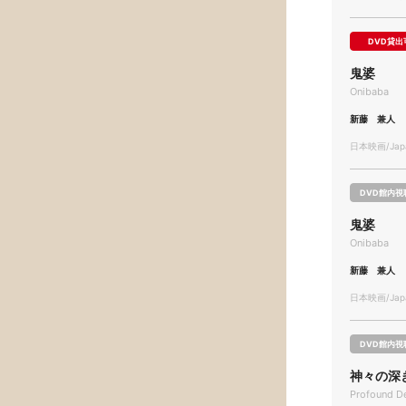
DVD貸出
鬼婆
Onibaba
新藤 兼人
日本映画/Japa
DVD館内視
鬼婆
Onibaba
新藤 兼人
日本映画/Japa
DVD館内視
神々の深
Profound D