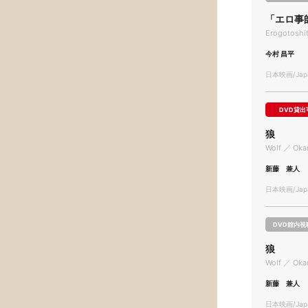
「エロ事
Erogotoshit
今村 昌平
日本映画/Japa
DVD貸出
狼
Wolf ／ Oka
新藤 兼人
日本映画/Japa
DVD館内視
狼
Wolf ／ Oka
新藤 兼人
日本映画/Japa