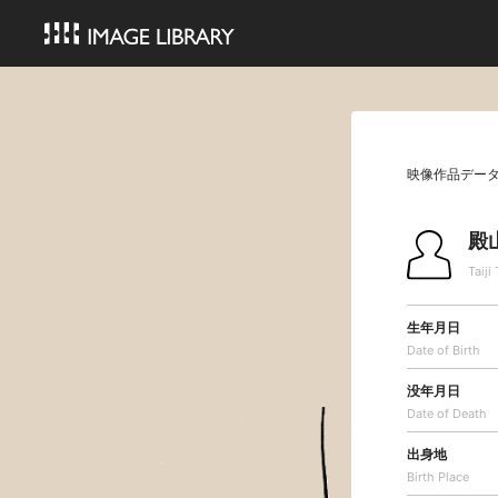
映像作品デー
殿
Taij
生年月日
Date of Birth
没年月日
Date of Death
出身地
Birth Place