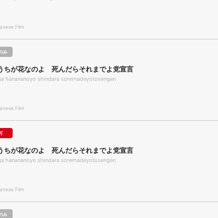
nese Film
のみ
うちが花なのよ 死んだらそれまでよ党宣言
higa hanananoyo shindara soremadeyotosengen
nese Film
可
うちが花なのよ 死んだらそれまでよ党宣言
higa hanananoyo shindara soremadeyotosengen
nese Film
のみ