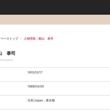
タベーストップ
人物情報：殿山 泰司
山 泰司
i Tonoyama
1915/10/17
1989/04/30
日本/Japan，東京都