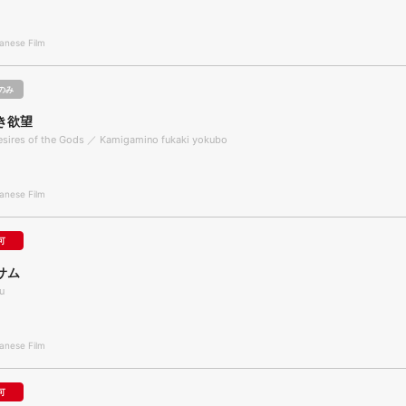
nese Film
のみ
き欲望
esires of the Gods ／ Kamigamino fukaki yokubo
nese Film
可
サム
u
nese Film
可