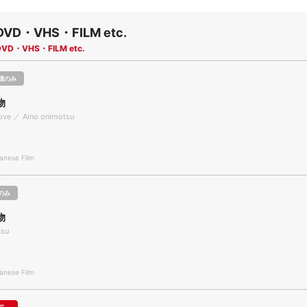
DVD・VHS・FILM etc.
DVD・VHS・FILM etc.
聴のみ
物
Love ／ Aino onimotsu
nese Film
のみ
物
tsu
nese Film