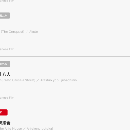
nese Film
聴のみ
l (The Conquest) ／ Akuto
nese Film
聴のみ
十八人
18 Who Cause a Storm) ／ Arashio yobu juhachinin
nese Film
可
舞踏會
 the Anjo House ／ Anjokeno butokai