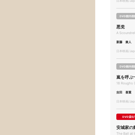
日本映画/Japa
DVD館内視
悪党
A Scoundre
新藤 兼人
日本映画/Japa
DVD館内視
嵐を呼ぶ
18 Roughs (
吉田 喜重
日本映画/Japa
DVD貸出
安城家の
The Ball at