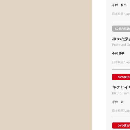
今村 昌平
日本映画/Japa
LD館内視聴
神々の深
Profound D
今村 昌平
日本映画/Japa
DVD貸出
キクとイ
Kikuto isam
今井 正
日本映画/Japa
DVD貸出