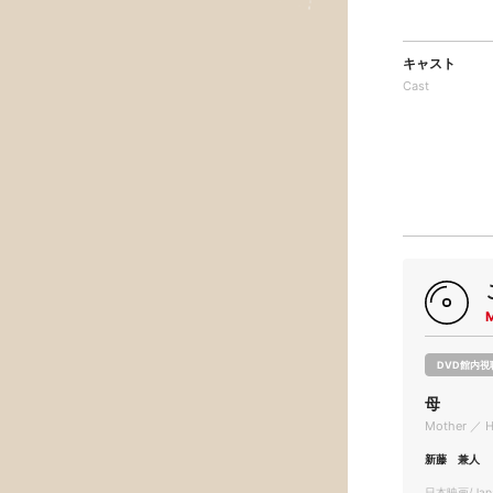
キャスト
Cast
DVD館内視
母
Mother ／ 
新藤 兼人
日本映画/Japa