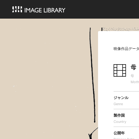
映像作品デー
母
母
Moth
ジャンル
Genre
製作国
Country
公開年