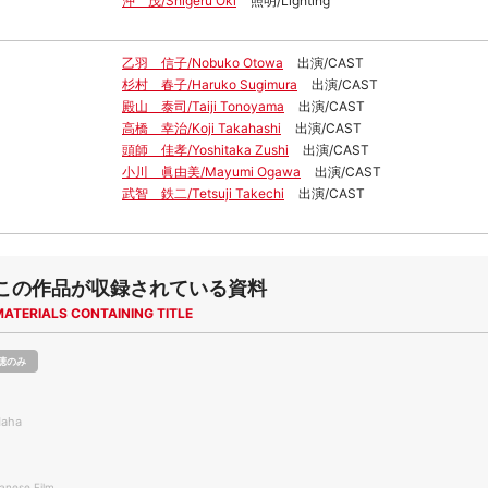
沖 茂/Shigeru Oki
照明/Lighting
乙羽 信子/Nobuko Otowa
出演/CAST
杉村 春子/Haruko Sugimura
出演/CAST
殿山 泰司/Taiji Tonoyama
出演/CAST
高橋 幸治/Koji Takahashi
出演/CAST
頭師 佳孝/Yoshitaka Zushi
出演/CAST
小川 眞由美/Mayumi Ogawa
出演/CAST
武智 鉄二/Tetsuji Takechi
出演/CAST
この作品が収録されている資料
MATERIALS CONTAINING TITLE
聴のみ
Haha
nese Film