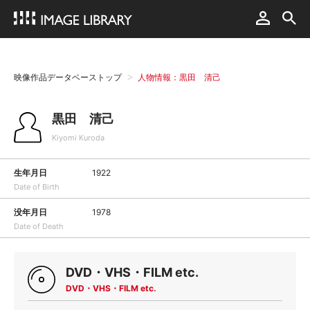
映像作品データベーストップ
人物情報：黒田 清己
黒田 清己
Kiyomi Kuroda
生年月日
1922
Date of Birth
没年月日
1978
Date of Death
DVD・VHS・FILM etc.
DVD・VHS・FILM etc.