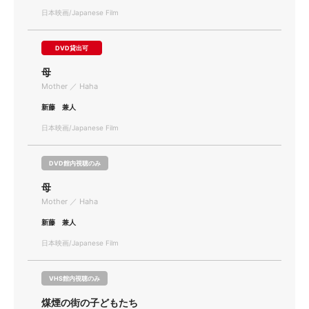
日本映画/Japanese Film
DVD貸出可
母
Mother ／ Haha
新藤 兼人
日本映画/Japanese Film
DVD館内視聴のみ
母
Mother ／ Haha
新藤 兼人
日本映画/Japanese Film
VHS館内視聴のみ
煤煙の街の子どもたち