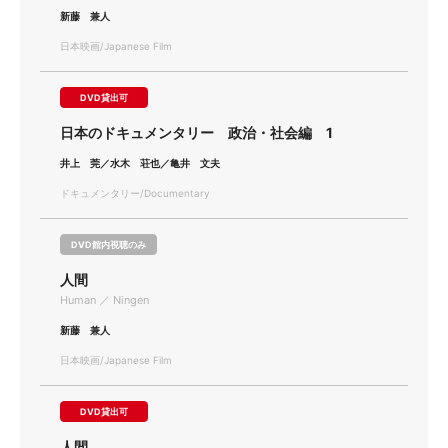
新藤 兼人
日本映画/Japanese Film
DVD貸出可
日本のドキュメンタリー 政治・社会編 1
井上 莞／水木 荘也／亀井 文夫
ドキュメンタリー/Documentary
DVD館内視聴のみ
人間
Human ／ Ningen
新藤 兼人
日本映画/Japanese Film
DVD貸出可
人間