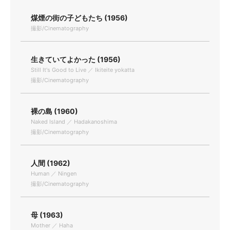
煤煙の街の子どもたち (1956)
撮影/Cinematography
生きていてよかった (1956)
Still It's Good to Live ／ Ikiteite yokatta
撮影/Cinematography
裸の島 (1960)
Naked Island ／ Hadakanoshima
撮影/Cinematography
人間 (1962)
Human ／ Ningen
撮影/Cinematography
母 (1963)
Mother ／ Haha