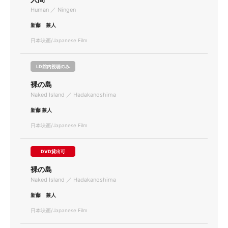
Human ／ Ningen
新藤 兼人
日本映画/Japanese Film
LD館内視聴のみ
裸の島
Naked Island ／ Hadakanoshima
新藤 兼人
日本映画/Japanese Film
DVD貸出可
裸の島
Naked Island ／ Hadakanoshima
新藤 兼人
日本映画/Japanese Film