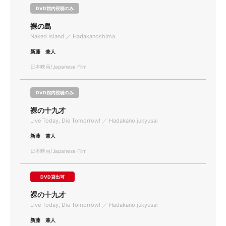
DVD館内視聴のみ
裸の島
Naked Island ／ Hadakanoshima
新藤 兼人
日本映画/Japanese Film
DVD館内視聴のみ
裸の十九才
Live Today, Die Tomorrow! ／ Hadakano jukyusai
新藤 兼人
日本映画/Japanese Film
DVD貸出可
裸の十九才
Live Today, Die Tomorrow! ／ Hadakano jukyusai
新藤 兼人