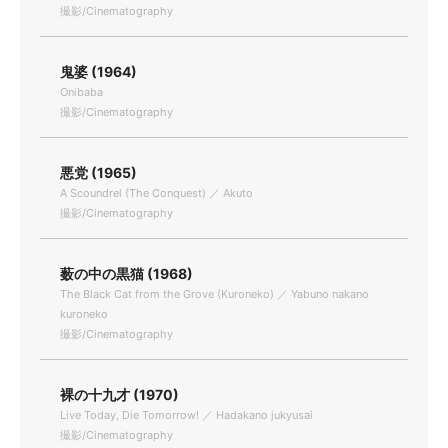
撮影/Cinematography
鬼婆 (1964)
Onibaba
撮影/Cinematography
悪党 (1965)
A Scoundrel (The Conquest) ／ Akuto
撮影/Cinematography
薮の中の黒猫 (1968)
The Black Cat from the Grove (Kuroneko) ／ Yabuno nakano
kuroneko
撮影/Cinematography
裸の十九才 (1970)
Live Today, Die Tomorrow! ／ Hadakano jukyusai
撮影/Cinematography