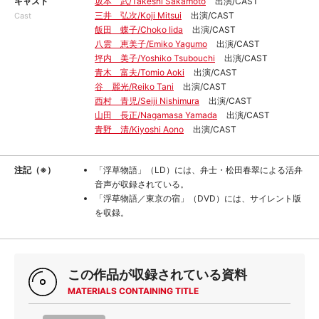
キャスト
坂本 武/Takeshi Sakamoto
出演/CAST
三井 弘次/Koji Mitsui
出演/CAST
Cast
飯田 蝶子/Choko Iida
出演/CAST
八雲 恵美子/Emiko Yagumo
出演/CAST
坪内 美子/Yoshiko Tsubouchi
出演/CAST
青木 富夫/Tomio Aoki
出演/CAST
谷 麗光/Reiko Tani
出演/CAST
西村 青児/Seiji Nishimura
出演/CAST
山田 長正/Nagamasa Yamada
出演/CAST
青野 清/Kiyoshi Aono
出演/CAST
注記（※）
「浮草物語」（LD）には、弁士・松田春翠による活弁
音声が収録されている。
「浮草物語／東京の宿」（DVD）には、サイレント版
を収録。
この作品が収録されている資料
MATERIALS CONTAINING TITLE