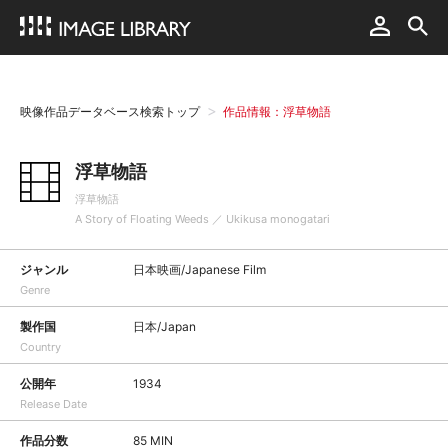
映像作品データベース検索トップ
作品情報：浮草物語
浮草物語
浮草物語
A Story of Floating Weeds ／ Ukikusa monogatari
ジャンル
日本映画/Japanese Film
Genre
製作国
日本/Japan
Country
公開年
1934
Release Date
作品分数
85 MIN