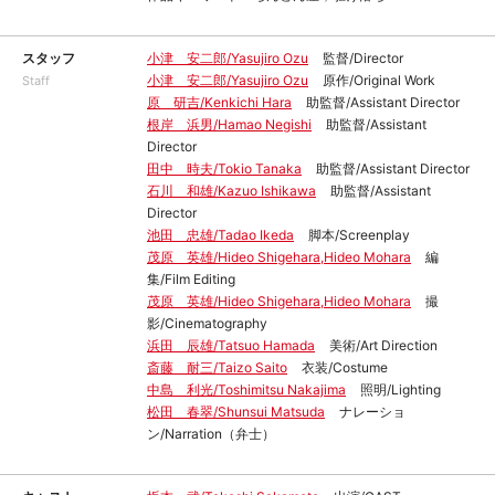
スタッフ
小津 安二郎/Yasujiro Ozu
監督/Director
小津 安二郎/Yasujiro Ozu
原作/Original Work
Staff
原 研吉/Kenkichi Hara
助監督/Assistant Director
根岸 浜男/Hamao Negishi
助監督/Assistant
Director
田中 時夫/Tokio Tanaka
助監督/Assistant Director
石川 和雄/Kazuo Ishikawa
助監督/Assistant
Director
池田 忠雄/Tadao Ikeda
脚本/Screenplay
茂原 英雄/Hideo Shigehara,Hideo Mohara
編
集/Film Editing
茂原 英雄/Hideo Shigehara,Hideo Mohara
撮
影/Cinematography
浜田 辰雄/Tatsuo Hamada
美術/Art Direction
斎藤 耐三/Taizo Saito
衣装/Costume
中島 利光/Toshimitsu Nakajima
照明/Lighting
松田 春翠/Shunsui Matsuda
ナレーショ
ン/Narration（弁士）