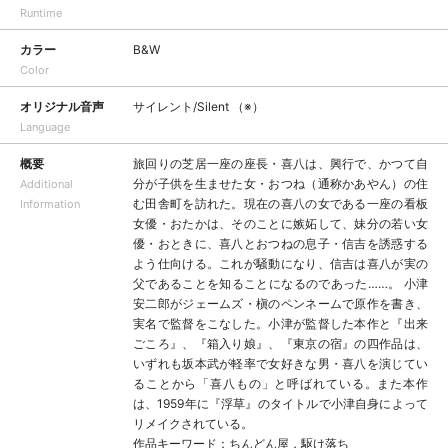
Runtime
カラー
B&W
Color
オリジナル音声
サイレント/Silent （※）
Language
概要
旅回りの芝居一座の座長・喜八は、興行で、かつて自
分が子供を生ませた女・おつね（通称かあやん）の住
Additional
む田舎町を訪れた。現在の喜八の女である一座の看板
Information
女優・おたかは、そのことに嫉妬して、妹分の若い女
優・おときに、喜八とおつねの息子・信吉を誘惑する
よう仕向ける。これが騒動になり、信吉は喜八が実の
父であることを知ることになるのであった……。 小津
安二郎がジェームズ・槇のペンネームで原作を書き、
実名で監督をこなした。小津が監督した本作と『出来
ごころ』、『箱入り娘』、『東京の宿』の四作品は、
いずれも坂本武が軽率で女好きな男・喜八を演じてい
ることから「喜八もの」と呼ばれている。また本作
は、1959年に『浮草』のタイトルで小津自身によって
リメイクされている。
作品キーワード：ちんどん屋，駆け落ち