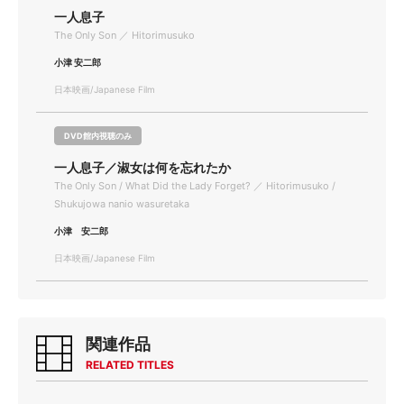
一人息子
The Only Son ／ Hitorimusuko
小津 安二郎
日本映画/Japanese Film
DVD館内視聴のみ
一人息子／淑女は何を忘れたか
The Only Son / What Did the Lady Forget? ／ Hitorimusuko /
Shukujowa nanio wasuretaka
小津 安二郎
日本映画/Japanese Film
関連作品
RELATED TITLES