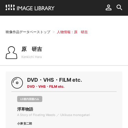
映像作品データベーストップ
人物情報：原 研吉
原 研吉
Kenkichi Hara
DVD・VHS・FILM etc.
DVD・VHS・FILM etc.
LD館内視聴のみ
浮草物語
A Story of Floating Weeds ／ Ukikusa monogatari
小津 安二郎