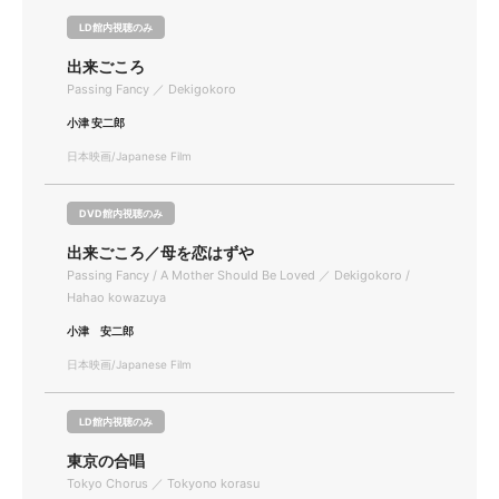
LD館内視聴のみ
出来ごころ
Passing Fancy ／ Dekigokoro
小津 安二郎
日本映画/Japanese Film
DVD館内視聴のみ
出来ごころ／母を恋はずや
Passing Fancy / A Mother Should Be Loved ／ Dekigokoro /
Hahao kowazuya
小津 安二郎
日本映画/Japanese Film
LD館内視聴のみ
東京の合唱
Tokyo Chorus ／ Tokyono korasu