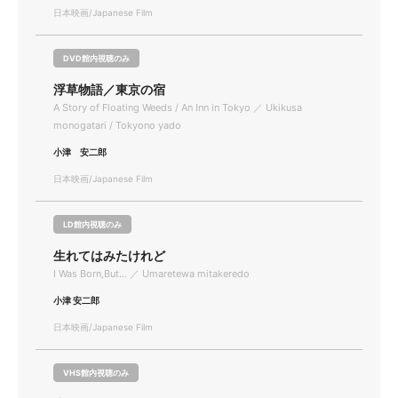
日本映画/Japanese Film
DVD館内視聴のみ
浮草物語／東京の宿
A Story of Floating Weeds / An Inn in Tokyo ／ Ukikusa
monogatari / Tokyono yado
小津 安二郎
日本映画/Japanese Film
LD館内視聴のみ
生れてはみたけれど
I Was Born,But... ／ Umaretewa mitakeredo
小津 安二郎
日本映画/Japanese Film
VHS館内視聴のみ