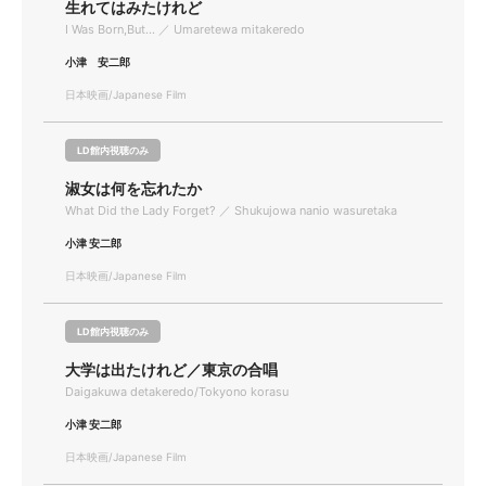
生れてはみたけれど
I Was Born,But... ／ Umaretewa mitakeredo
小津 安二郎
日本映画/Japanese Film
LD館内視聴のみ
淑女は何を忘れたか
What Did the Lady Forget? ／ Shukujowa nanio wasuretaka
小津 安二郎
日本映画/Japanese Film
LD館内視聴のみ
大学は出たけれど／東京の合唱
Daigakuwa detakeredo/Tokyono korasu
小津 安二郎
日本映画/Japanese Film