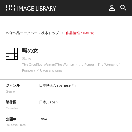
映像作品データベース検索トップ
作品情報：噂の女
噂の女
噂の女
The Crucified Woman(The Woman in the Rumor，The Woman of
Rumour) ／ Uwasano onna
ジャンル
日本映画/Japanese Film
Genre
製作国
日本/Japan
Country
公開年
1954
Release Date