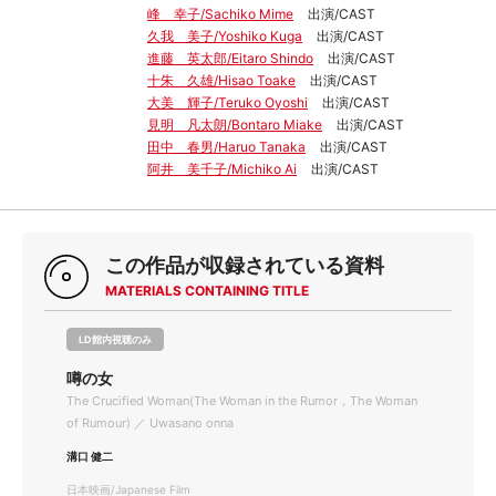
峰 幸子/Sachiko Mime
出演/CAST
久我 美子/Yoshiko Kuga
出演/CAST
進藤 英太郎/Eitaro Shindo
出演/CAST
十朱 久雄/Hisao Toake
出演/CAST
大美 輝子/Teruko Oyoshi
出演/CAST
見明 凡太朗/Bontaro Miake
出演/CAST
田中 春男/Haruo Tanaka
出演/CAST
阿井 美千子/Michiko Ai
出演/CAST
この作品が収録されている資料
MATERIALS CONTAINING TITLE
LD館内視聴のみ
噂の女
The Crucified Woman(The Woman in the Rumor，The Woman
of Rumour) ／ Uwasano onna
溝口 健二
日本映画/Japanese Film