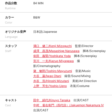
作品分数
84 MIN
Runtime
カラー
B&W
Color
オリジナル音声
日本語/Japanese
Language
スタッフ
溝口 健二/Kenji Mizoguchi
監督/Director
成澤 昌茂/Masashige Narusawa
脚本/Screenplay
Staff
依田 義賢/Yoshikata Yoda
脚本/Screenplay
宮川 一夫/Kazuo Miyagawa
撮
影/Cinematography
黛 敏郎/Toshiro Mayuzumi
音楽/Music
大谷 巌/Iwao Otani
録音/Sound Mixing
水谷 浩/Hiroshi Mizutani
美術/Art Direction
上野 芳生/Yoshio Ueno
衣装/Costume
キャスト
田中 絹代/Kinuyo Tanaka
出演/CAST
中村 雀右衛門（四代目）/Jakuemon Nakamura Ⅳ
Cast
出演/CAST