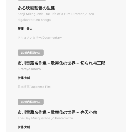
ある映画監督の生涯
Kenji Mizoguchi: The Life of a Film Director ／ Aru
eigakantokuno shogai
新藤 兼人
ドキュメンタリー/Documentary
LD館内視聴のみ
市川雷蔵名作選－歌舞伎の世界－ 切られ与三郎
Kirareyosaburo
伊藤 大輔
日本映画/Japanese Film
LD館内視聴のみ
市川雷蔵名作選－歌舞伎の世界－ 弁天小僧
The Gay Masquerade ／ Bentenkozo
伊藤 大輔