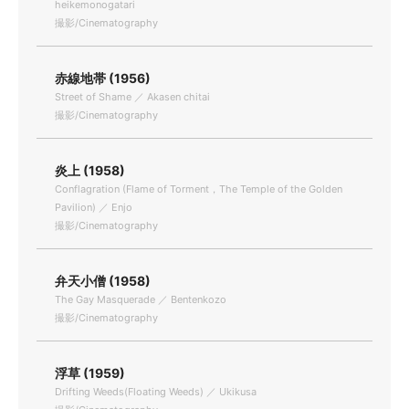
heikemonogatari
撮影/Cinematography
赤線地帯 (1956)
Street of Shame ／ Akasen chitai
撮影/Cinematography
炎上 (1958)
Conflagration (Flame of Torment，The Temple of the Golden
Pavilion) ／ Enjo
撮影/Cinematography
弁天小僧 (1958)
The Gay Masquerade ／ Bentenkozo
撮影/Cinematography
浮草 (1959)
Drifting Weeds(Floating Weeds) ／ Ukikusa