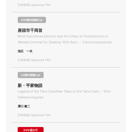
日本映画/Japanese Film
VHS館内視聴のみ
座頭市千両首
Blind Swordman:Zatoichi and the Chest of Gold(Zatoichi:A
Wanted Criminal for Stealing 1000 Ryo) ／ Zatoichisenryokubi
池広 一夫
日本映画/Japanese Film
LD館内視聴のみ
新・平家物語
Legend of the Taira Clan(New Tales of the Taira Clan) ／ Shin
heikemonogatari
溝口 健二
日本映画/Japanese Film
DVD貸出可