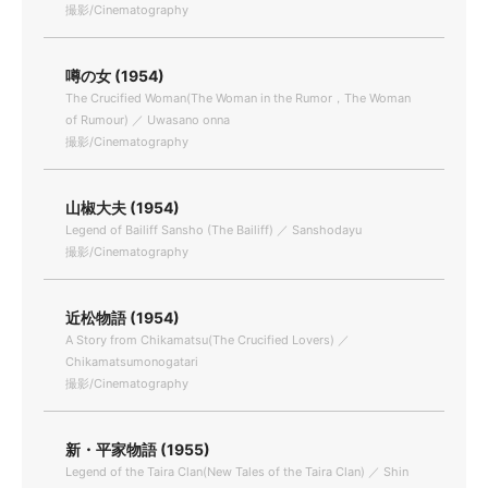
撮影/Cinematography
噂の女 (1954)
The Crucified Woman(The Woman in the Rumor，The Woman
of Rumour) ／ Uwasano onna
撮影/Cinematography
山椒大夫 (1954)
Legend of Bailiff Sansho (The Bailiff) ／ Sanshodayu
撮影/Cinematography
近松物語 (1954)
A Story from Chikamatsu(The Crucified Lovers) ／
Chikamatsumonogatari
撮影/Cinematography
新・平家物語 (1955)
Legend of the Taira Clan(New Tales of the Taira Clan) ／ Shin