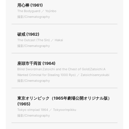
用心棒 (1961)
The Bodyguard ／ Yojinbo
撮影/Cinematography
破戒 (1962)
The Outcast (The Sin) ／ Hakai
撮影/Cinematography
座頭市千両首 (1964)
Blind Swordman:Zatoichi and the Chest of Gold(Zatoichi:A
Wanted Criminal for Stealing 1000 Ryo) ／ Zatoichisenryokubi
撮影/Cinematography
東京オリンピック（1965年劇場公開オリジナル版）
(1965)
Tokyo olmpiad 1964 ／ Tokyoorinpikku
撮影/Cinematography