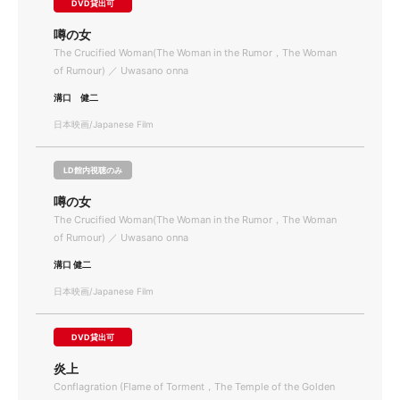
DVD貸出可
噂の女
The Crucified Woman(The Woman in the Rumor，The Woman
of Rumour) ／ Uwasano onna
溝口 健二
日本映画/Japanese Film
LD館内視聴のみ
噂の女
The Crucified Woman(The Woman in the Rumor，The Woman
of Rumour) ／ Uwasano onna
溝口 健二
日本映画/Japanese Film
DVD貸出可
炎上
Conflagration (Flame of Torment，The Temple of the Golden