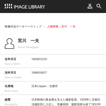
映像作品データベーストップ
人物情報：宮川 一夫
宮川 一夫
Kazuo Miyagawa
生年月日
1908/02/25
Date of Birth
没年月日
1999/08/07
Date of Death
出身地
日本/Japan，京都市
Birth Place
経歴
日本映画の黄金期を支えた撮影監督。1926年に京都日
活撮影所に入社し、現像技師、撮影技師を経て1930年
Biography