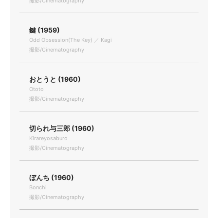
撮影/Cinematography
鍵 (1959)
Odd Obsession(The Key) ／ Kagi
撮影/Cinematography
おとうと (1960)
Ototo
撮影/Cinematography
切られ与三郎 (1960)
Kirareyosaburo
撮影/Cinematography
ぼんち (1960)
Bonchi
撮影/Cinematography