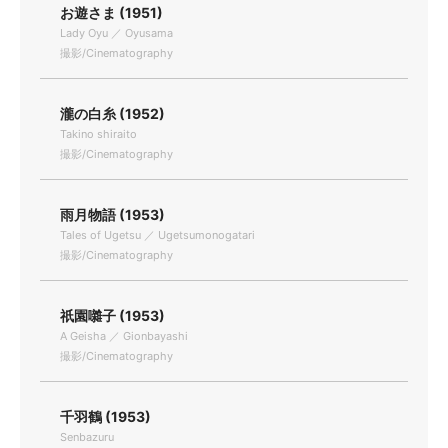
お遊さま (1951)
Lady Oyu ／ Oyusama
撮影/Cinematography
瀧の白糸 (1952)
Takino shiraito
撮影/Cinematography
雨月物語 (1953)
Tales of Ugetsu ／ Ugetsumonogatari
撮影/Cinematography
祇園囃子 (1953)
A Geisha ／ Gionbayashi
撮影/Cinematography
千羽鶴 (1953)
Senbazuru