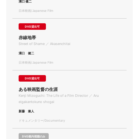
溝口 健二
日本映画/Japanese Film
DVD貸出可
赤線地帯
Street of Shame ／ Akasenchitai
溝口 健二
日本映画/Japanese Film
DVD貸出可
ある映画監督の生涯
Kenji Mizoguchi: The Life of a Film Director ／ Aru
eigakantokuno shogai
新藤 兼人
ドキュメンタリー/Documentary
DVD館内視聴のみ