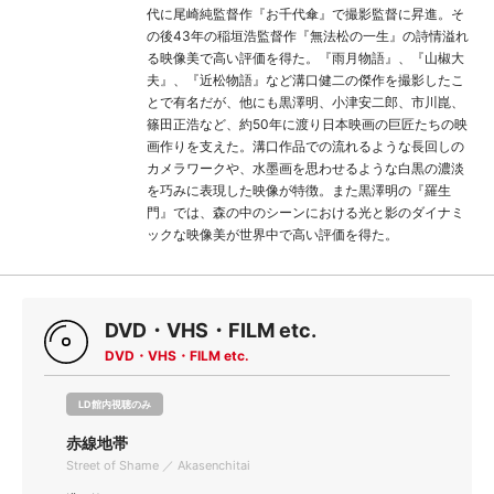
代に尾崎純監督作『お千代傘』で撮影監督に昇進。そ
の後43年の稲垣浩監督作『無法松の一生』の詩情溢れ
る映像美で高い評価を得た。『雨月物語』、『山椒大
夫』、『近松物語』など溝口健二の傑作を撮影したこ
とで有名だが、他にも黒澤明、小津安二郎、市川崑、
篠田正浩など、約50年に渡り日本映画の巨匠たちの映
画作りを支えた。溝口作品での流れるような長回しの
カメラワークや、水墨画を思わせるような白黒の濃淡
を巧みに表現した映像が特徴。また黒澤明の『羅生
門』では、森の中のシーンにおける光と影のダイナミ
ックな映像美が世界中で高い評価を得た。
DVD・VHS・FILM etc.
DVD・VHS・FILM etc.
LD館内視聴のみ
赤線地帯
Street of Shame ／ Akasenchitai