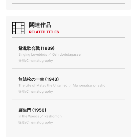
関連作品
RELATED TITLES
鴛鴦歌合戦 (1939)
Singing Lovebirds ／ Oshidoriutagassen
撮影/Cinematography
無法松の一生 (1943)
The Life of Matsu the Untamed ／ Muhomatsuno issho
撮影/Cinematography
羅生門 (1950)
In the Woods ／ Rashomon
撮影/Cinematography