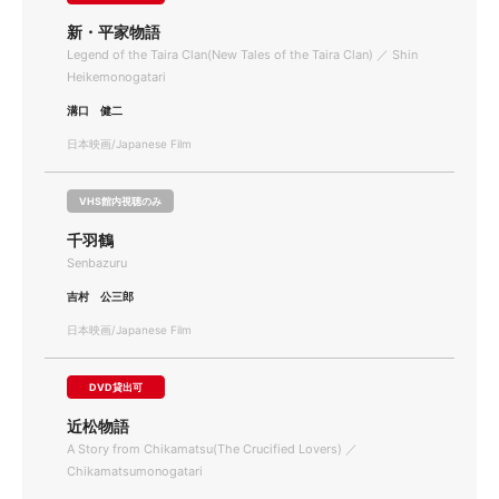
新・平家物語
Legend of the Taira Clan(New Tales of the Taira Clan) ／ Shin
Heikemonogatari
溝口 健二
日本映画/Japanese Film
VHS館内視聴のみ
千羽鶴
Senbazuru
吉村 公三郎
日本映画/Japanese Film
DVD貸出可
近松物語
A Story from Chikamatsu(The Crucified Lovers) ／
Chikamatsumonogatari