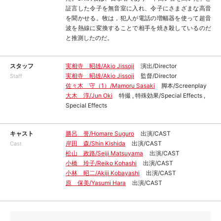
証言した令子を無音室に入れ、令子にさまざまな高音
を聞かせる。牧は，犯人が電話の増幅器を使って超音
波を熱線に変換することで相手を焼き殺しているのだ
と推測したのだ。
スタッフ
実相寺 昭雄/Akio Jissoji
演出/Director
実相寺 昭雄/Akio Jissoji
監督/Director
Staff
佐々木 守（1）/Mamoru Sasaki
脚本/Screenplay
大木 淳/Jun Oki
特撮 , 特殊効果/Special Effects ,
Special Effects
キャスト
勝呂 誉/Homare Suguro
出演/CAST
岸田 森/Shin Kishida
出演/CAST
Cast
松山 政路/Seiji Matsuyama
出演/CAST
小橋 玲子/Reiko Kohashi
出演/CAST
小林 昭二/Akiji Kobayashi
出演/CAST
原 保美/Yasumi Hara
出演/CAST