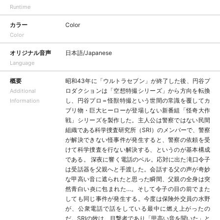
Runtime
カラー
Color
Color
オリジナル音声
日本語/Japanese
Language
概要
昭和43年に「ウルトラセブン」が終了した後、円谷プ
ロダクションは「空想特撮シリーズ」から方向を転換
Additional
し、円谷プロ＝怪獣特撮という世間の常識を覆してカ
Information
ブリ物・巨大ヒーローが登場しない新番組「怪奇大作
戦」シリーズを製作した。主人公は警察ではない民間
組織である科学捜査研究所（SRI）のメンバーで、警察
が解決できない怪事件が発生すると、警察の依頼を受
けて科学捜査を行ない解決する、というのが基本構成
である。 深夜に響く電話のベル。応対に出た滝口令子
は受話器を父親へと手渡した。会話する父の声が奇妙
な甲高い音に遮られたと思った瞬間、父親の全身は突
然青白い炎に包まれた…。そして令子の目の前でまた
しても同じ事件が発生する。今度は保険外交員の水野
が、公衆電話で話をしている最中に燃え上がったの
だ。SRIの牧は、目撃者であり「甲高い音を聞いた」と