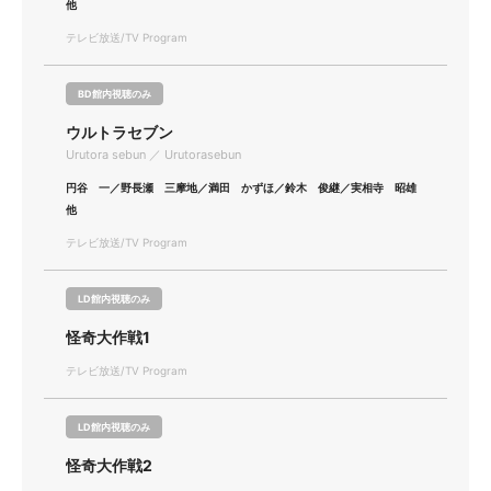
他
テレビ放送/TV Program
BD館内視聴のみ
ウルトラセブン
Urutora sebun ／ Urutorasebun
円谷 一／野長瀬 三摩地／満田 かずほ／鈴木 俊継／実相寺 昭雄
他
テレビ放送/TV Program
LD館内視聴のみ
怪奇大作戦1
テレビ放送/TV Program
LD館内視聴のみ
怪奇大作戦2