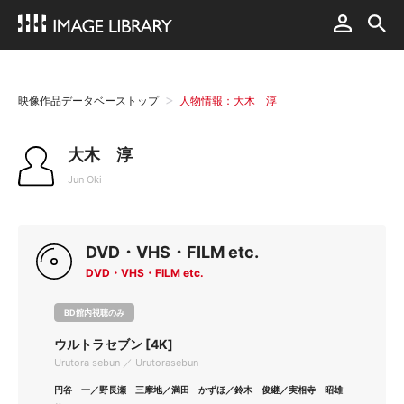
映像作品データベーストップ
人物情報：大木 淳
大木 淳
Jun Oki
DVD・VHS・FILM etc.
DVD・VHS・FILM etc.
BD館内視聴のみ
ウルトラセブン [4K]
Urutora sebun ／ Urutorasebun
円谷 一／野長瀬 三摩地／満田 かずほ／鈴木 俊継／実相寺 昭雄