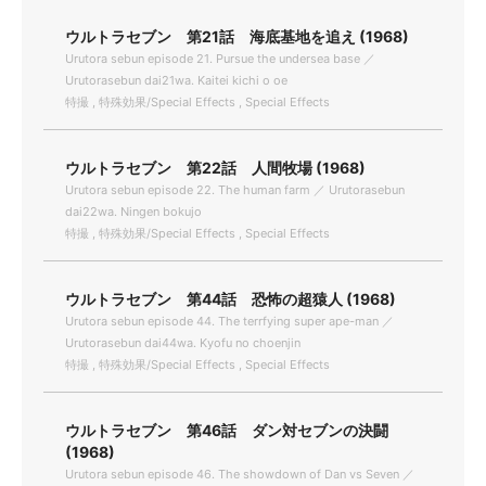
ウルトラセブン 第21話 海底基地を追え (1968)
Urutora sebun episode 21. Pursue the undersea base ／
Urutorasebun dai21wa. Kaitei kichi o oe
特撮 , 特殊効果/Special Effects , Special Effects
ウルトラセブン 第22話 人間牧場 (1968)
Urutora sebun episode 22. The human farm ／ Urutorasebun
dai22wa. Ningen bokujo
特撮 , 特殊効果/Special Effects , Special Effects
ウルトラセブン 第44話 恐怖の超猿人 (1968)
Urutora sebun episode 44. The terrfying super ape-man ／
Urutorasebun dai44wa. Kyofu no choenjin
特撮 , 特殊効果/Special Effects , Special Effects
ウルトラセブン 第46話 ダン対セブンの決闘
(1968)
Urutora sebun episode 46. The showdown of Dan vs Seven ／