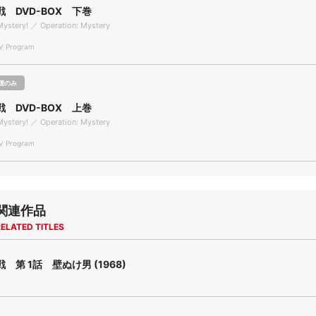
 DVD-BOX 下巻
Mystery! ／ Operation: Mystery
 Program
聴のみ
 DVD-BOX 上巻
Mystery! ／ Operation: Mystery
 Program
関連作品
ELATED TITLES
 第 1話 壁ぬけ男 (1968)