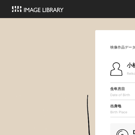
映像作品デー
小
Reik
生年月日
Date of Birth
出身地
Birth Place