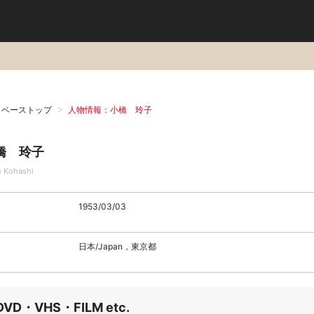
タベーストップ
人物情報：小橋 玲子
橋 玲子
o Kohashi
1953/03/03
日本/Japan，東京都
DVD・VHS・FILM etc.